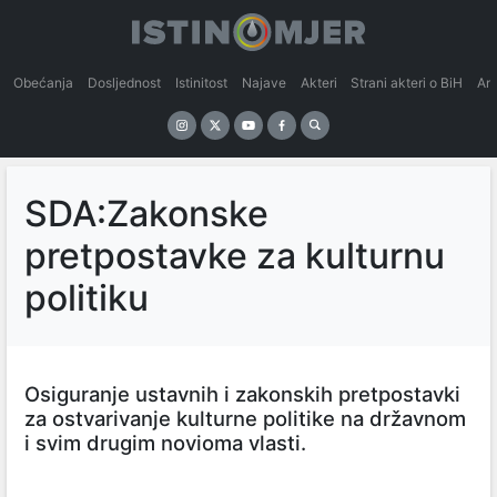
Obećanja
Dosljednost
Istinitost
Najave
Akteri
Strani akteri o BiH
An
SDA:Zakonske
pretpostavke za kulturnu
politiku
Osiguranje ustavnih i zakonskih pretpostavki
za ostvarivanje kulturne politike na državnom
i svim drugim novioma vlasti.