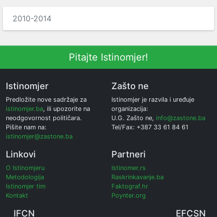
2010-2014
Pitajte Istinomjer!
Istinomjer
Zašto ne
Predložite nove sadržaje za
Istinomjer je razvila i uređuje
istinomjer.ba
, ili upozorite na
organizacija:
neodgovornost političara.
U.G. Zašto ne,
info@zastone.ba
Pišite nam na:
Tel/Fax: +387 33 61 84 61
istinomjer@zastone.ba
Linkovi
Partneri
O Istinomjeru
Istinomer.rs
Metodologija
Raskrinkavanje.ba
Istinomjer tim
Faktograf.hr
Kontakt
Poynter.org
IFCN
EFCSN