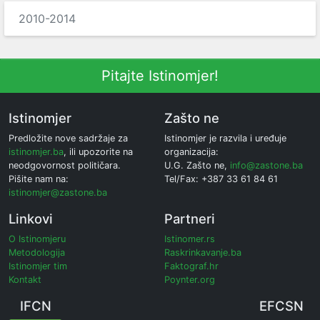
2010-2014
Pitajte Istinomjer!
Istinomjer
Zašto ne
Predložite nove sadržaje za
Istinomjer je razvila i uređuje
istinomjer.ba
, ili upozorite na
organizacija:
neodgovornost političara.
U.G. Zašto ne,
info@zastone.ba
Pišite nam na:
Tel/Fax: +387 33 61 84 61
istinomjer@zastone.ba
Linkovi
Partneri
O Istinomjeru
Istinomer.rs
Metodologija
Raskrinkavanje.ba
Istinomjer tim
Faktograf.hr
Kontakt
Poynter.org
IFCN
EFCSN