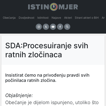
Obećanja
Dosljednost
Istinitost
Najave
Akteri
Strani akteri o BiH
An
SDA:Procesuiranje svih
ratnih zločinaca
Insistirat ćemo na privođenju pravdi svih
počinilaca ratnih zločina.
Objašnjenje:
Obećanje je dijelom ispunjeno, utoliko što