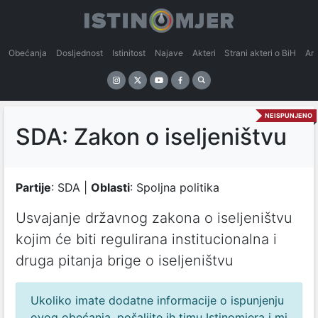
Obećanja
Dosljednost
Istinitost
Najave
Akteri
Strani akteri o BiH
An
NEISPUNJENO
SDA: Zakon o iseljeništvu
Partije
: SDA |
Oblasti
: Spoljna politika
Usvajanje državnog zakona o iseljeništvu
kojim će biti regulirana institucionalna i
druga pitanja brige o iseljeništvu
Ukoliko imate dodatne informacije o ispunjenju
ovog obećanja, pošaljite ih timu Istinomjera i mi