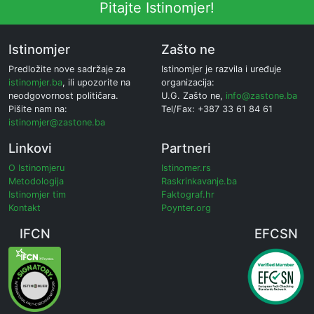
Pitajte Istinomjer!
Istinomjer
Zašto ne
Predložite nove sadržaje za
Istinomjer je razvila i uređuje
istinomjer.ba
, ili upozorite na
organizacija:
neodgovornost političara.
U.G. Zašto ne,
info@zastone.ba
Pišite nam na:
Tel/Fax: +387 33 61 84 61
istinomjer@zastone.ba
Linkovi
Partneri
O Istinomjeru
Istinomer.rs
Metodologija
Raskrinkavanje.ba
Istinomjer tim
Faktograf.hr
Kontakt
Poynter.org
IFCN
EFCSN