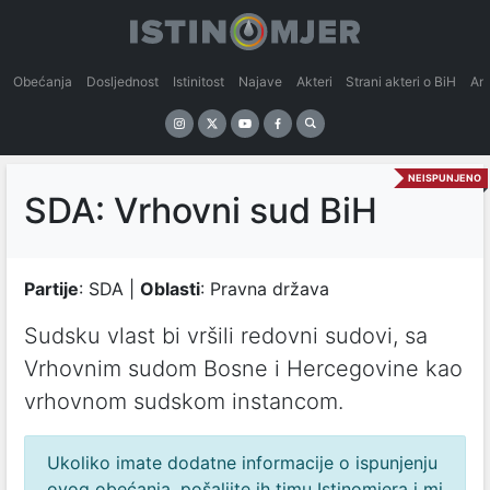
Obećanja
Dosljednost
Istinitost
Najave
Akteri
Strani akteri o BiH
An
NEISPUNJENO
SDA: Vrhovni sud BiH
Partije
: SDA |
Oblasti
: Pravna država
Sudsku vlast bi vršili redovni sudovi, sa
Vrhovnim sudom Bosne i Hercegovine kao
vrhovnom sudskom instancom.
Ukoliko imate dodatne informacije o ispunjenju
ovog obećanja, pošaljite ih timu Istinomjera i mi