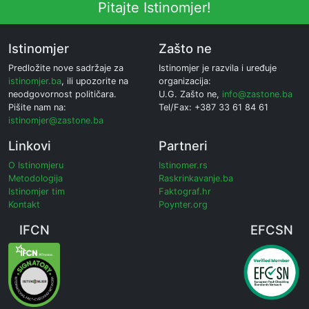
Pitajte Istinomjer!
Istinomjer
Zašto ne
Predložite nove sadržaje za
Istinomjer je razvila i uređuje
istinomjer.ba
, ili upozorite na
organizacija:
neodgovornost političara.
U.G. Zašto ne,
info@zastone.ba
Pišite nam na:
Tel/Fax: +387 33 61 84 61
istinomjer@zastone.ba
Linkovi
Partneri
O Istinomjeru
Istinomer.rs
Metodologija
Raskrinkavanje.ba
Istinomjer tim
Faktograf.hr
Kontakt
Poynter.org
IFCN
EFCSN