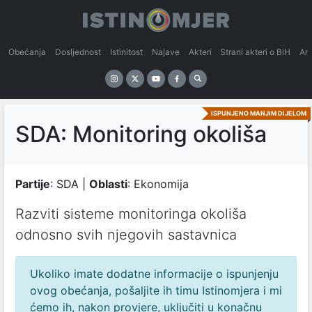
Obećanja
Dosljednost
Istinitost
Najave
Akteri
Strani akteri o BiH
An
ISPUNJENO MANJIM DIJELOM
SDA: Monitoring okoliša
Partije
: SDA |
Oblasti
: Ekonomija
Razviti sisteme monitoringa okoliša
odnosno svih njegovih sastavnica
Ukoliko imate dodatne informacije o ispunjenju
ovog obećanja, pošaljite ih timu Istinomjera i mi
ćemo ih, nakon provjere, uključiti u konačnu