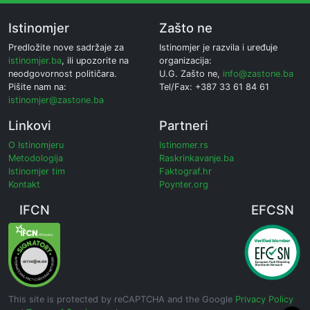
Istinomjer
Zašto ne
Predložite nove sadržaje za
Istinomjer je razvila i uređuje
istinomjer.ba
, ili upozorite na
organizacija:
neodgovornost političara.
U.G. Zašto ne,
info@zastone.ba
Pišite nam na:
Tel/Fax: +387 33 61 84 61
istinomjer@zastone.ba
Linkovi
Partneri
O Istinomjeru
Istinomer.rs
Metodologija
Raskrinkavanje.ba
Istinomjer tim
Faktograf.hr
Kontakt
Poynter.org
IFCN
EFCSN
This site is protected by reCAPTCHA and the Google
Privacy Policy