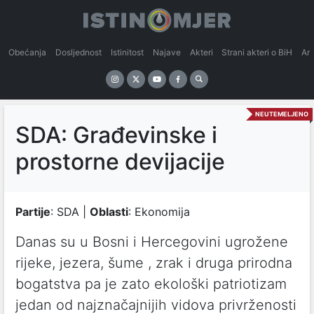
Obećanja
Dosljednost
Istinitost
Najave
Akteri
Strani akteri o BiH
An
NEUTEMELJENO
SDA: Građevinske i
prostorne devijacije
Partije
: SDA |
Oblasti
: Ekonomija
Danas su u Bosni i Hercegovini ugrožene
rijeke, jezera, šume , zrak i druga prirodna
bogatstva pa je zato ekološki patriotizam
jedan od najznačajnijih vidova privrženosti