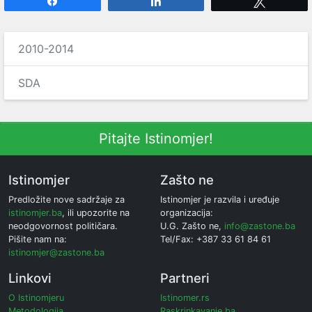
Share
Share
Tweet
2010-2014
SDA
Pitajte Istinomjer!
Istinomjer
Zašto ne
Predložite nove sadržaje za
Istinomjer je razvila i uređuje
istinomjer.ba
, ili upozorite na
organizacija:
neodgovornost političara.
U.G. Zašto ne,
info@zastone.ba
Pišite nam na:
Tel/Fax: +387 33 61 84 61
istinomjer@zastone.ba
Linkovi
Partneri
O Istinomjeru
Istinomer.rs
Metodologija
Raskrinkavanje.ba