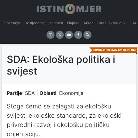
Obećanja
Dosljednost
Istinitost
Najave
Akteri
Strani akteri o BiH
An
ISPUNJENO MANJIM DIJELOM
SDA: Ekološka politika i
svijest
Partije
: SDA |
Oblasti
: Ekonomija
Stoga ćemo se zalagati za ekološku
svijest, ekološke standarde, za ekološki
privredni razvoj i ekološku političku
orijentaciju.