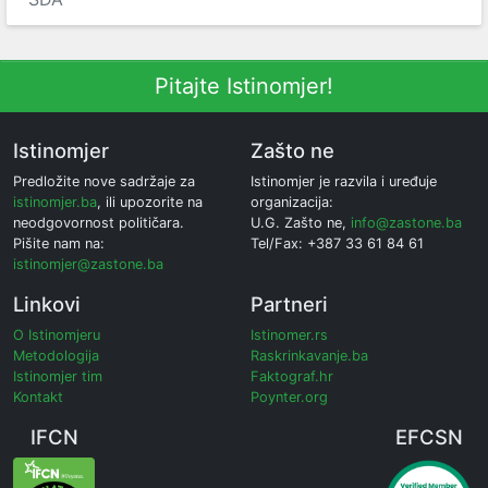
Pitajte Istinomjer!
Istinomjer
Zašto ne
Predložite nove sadržaje za
Istinomjer je razvila i uređuje
istinomjer.ba
, ili upozorite na
organizacija:
neodgovornost političara.
U.G. Zašto ne,
info@zastone.ba
Pišite nam na:
Tel/Fax: +387 33 61 84 61
istinomjer@zastone.ba
Linkovi
Partneri
O Istinomjeru
Istinomer.rs
Metodologija
Raskrinkavanje.ba
Istinomjer tim
Faktograf.hr
Kontakt
Poynter.org
IFCN
EFCSN