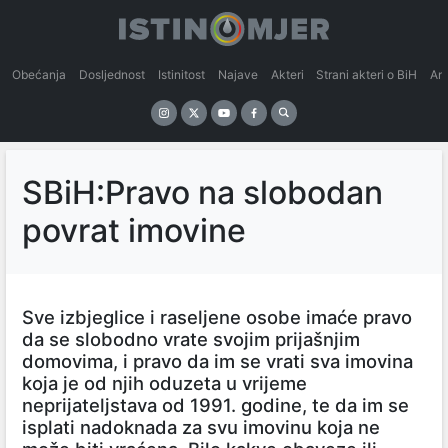
Obećanja
Dosljednost
Istinitost
Najave
Akteri
Strani akteri o BiH
An
SBiH:Pravo na slobodan
povrat imovine
Sve izbjeglice i raseljene osobe imaće pravo
da se slobodno vrate svojim prijašnjim
domovima, i pravo da im se vrati sva imovina
koja je od njih oduzeta u vrijeme
neprijateljstava od 1991. godine, te da im se
isplati nadoknada za svu imovinu koja ne