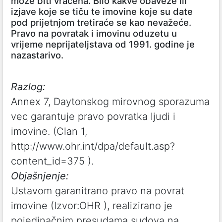
može biti vraćena. Bilo kakve obaveze ili
izjave koje se tiču te imovine koje su date
pod prijetnjom tretiraće se kao nevažeće.
Pravo na povratak i imovinu oduzetu u
vrijeme neprijateljstava od 1991. godine je
nazastarivo.
Razlog:
Annex 7, Daytonskog mirovnog sporazuma
vec garantuje pravo povratka ljudi i
imovine. (Clan 1,
http://www.ohr.int/dpa/default.asp?
content_id=375
).
Objašnjenje:
Ustavom garanitrano pravo na povrat
imovine (
Izvor:OHR
), realizirano je
pojedinačnim presudama sudova na