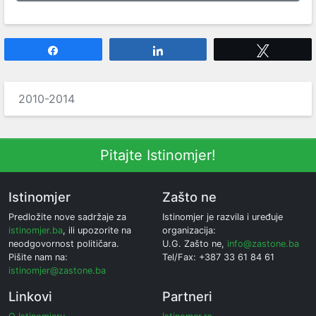
Share
Share
Tweet
2010-2014
Pitajte Istinomjer!
Istinomjer
Zašto ne
Predložite nove sadržaje za
Istinomjer je razvila i uređuje
istinomjer.ba
, ili upozorite na
organizacija:
neodgovornost političara.
U.G. Zašto ne,
info@zastone.ba
Pišite nam na:
Tel/Fax: +387 33 61 84 61
istinomjer@zastone.ba
Linkovi
Partneri