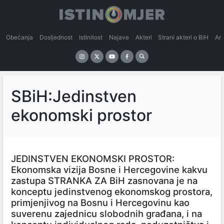
Obećanja
Dosljednost
Istinitost
Najave
Akteri
Strani akteri o BiH
An
SBiH:Jedinstven
ekonomski prostor
JEDINSTVEN EKONOMSKI PROSTOR:
Ekonomska vizija Bosne i Hercegovine kakvu
zastupa STRANKA ZA BiH zasnovana je na
konceptu jedinstvenog ekonomskog prostora,
primjenjivog na Bosnu i Hercegovinu kao
suverenu zajednicu slobodnih građana, i na