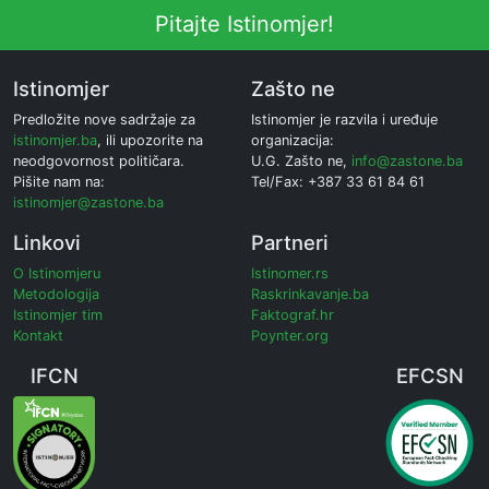
Pitajte Istinomjer!
Istinomjer
Zašto ne
Predložite nove sadržaje za
Istinomjer je razvila i uređuje
istinomjer.ba
, ili upozorite na
organizacija:
neodgovornost političara.
U.G. Zašto ne,
info@zastone.ba
Pišite nam na:
Tel/Fax: +387 33 61 84 61
istinomjer@zastone.ba
Linkovi
Partneri
O Istinomjeru
Istinomer.rs
Metodologija
Raskrinkavanje.ba
Istinomjer tim
Faktograf.hr
Kontakt
Poynter.org
IFCN
EFCSN