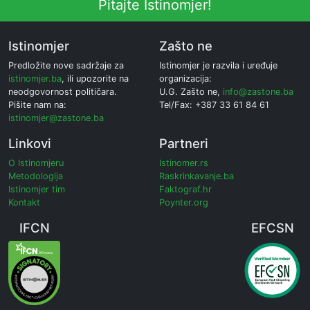
Pitajte Istinomjer!
Istinomjer
Zašto ne
Predložite nove sadržaje za
Istinomjer je razvila i uređuje
istinomjer.ba
, ili upozorite na
organizacija:
neodgovornost političara.
U.G. Zašto ne,
info@zastone.ba
Pišite nam na:
Tel/Fax: +387 33 61 84 61
istinomjer@zastone.ba
Linkovi
Partneri
O Istinomjeru
Istinomer.rs
Metodologija
Raskrinkavanje.ba
Istinomjer tim
Faktograf.hr
Kontakt
Poynter.org
IFCN
EFCSN