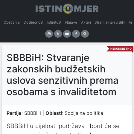
Obećanja
Dosljednost
Istinitost
Najave
Akteri
Strani akteri o BiH
An
NEKONKRETNO
SBBBiH: Stvaranje
zakonskih budžetskih
uslova senzitivnih prema
osobama s invaliditetom
Partije
: SBBBiH |
Oblasti
: Socijalna politika
SBBBiH u cijelosti podržava i borit će se