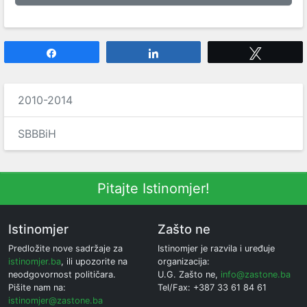
Share
Share
Tweet
2010-2014
SBBBiH
Pitajte Istinomjer!
Istinomjer
Zašto ne
Predložite nove sadržaje za
Istinomjer je razvila i uređuje
istinomjer.ba
, ili upozorite na
organizacija:
neodgovornost političara.
U.G. Zašto ne,
info@zastone.ba
Pišite nam na:
Tel/Fax: +387 33 61 84 61
istinomjer@zastone.ba