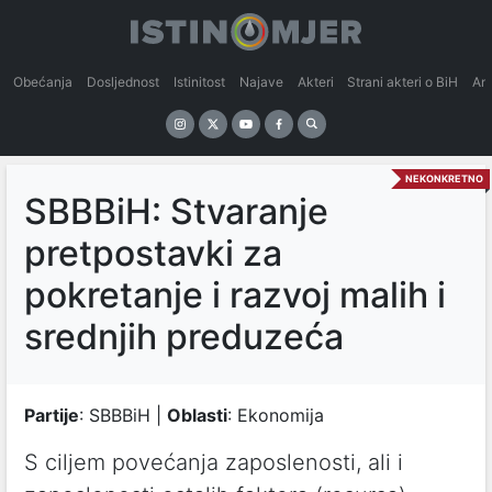
Obećanja
Dosljednost
Istinitost
Najave
Akteri
Strani akteri o BiH
An
NEKONKRETNO
SBBBiH: Stvaranje
pretpostavki za
pokretanje i razvoj malih i
srednjih preduzeća
Partije
: SBBBiH |
Oblasti
: Ekonomija
S ciljem povećanja zaposlenosti, ali i