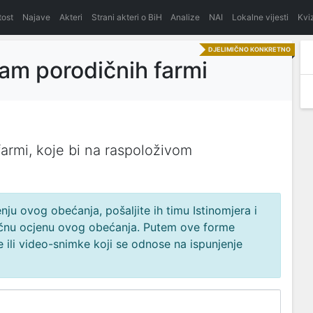
itost
Najave
Akteri
Strani akteri o BiH
Analize
NAI
Lokalne vijesti
Kvi
DJELIMIČNO KONKRETNO
am porodičnih farmi
farmi, koje bi na raspoloživom
ju ovog obećanja, pošaljite ih timu Istinomjera i
načnu ocjenu ovog obećanja. Putem ove forme
 ili video-snimke koji se odnose na ispunjenje