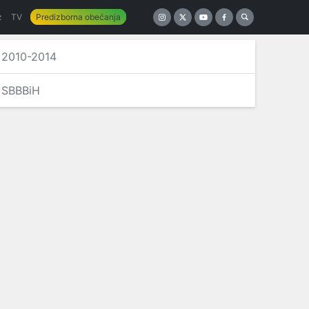
z
TV
Predizborna obećanja
2010-2014
SBBBiH