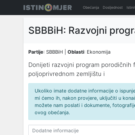
Obećanja
Dosljednost
Istin
SBBBiH: Razvojni progr
Partije
: SBBBiH |
Oblasti
: Ekonomija
Donijeti razvojni program porodičnih 
poljoprivrednom zemljištu i
Ukoliko imate dodatne informacije o ispunjen
mi ćemo ih, nakon provjere, uključiti u ko
možete nam poslati i dokumente, fotografije
ovog obećanja.