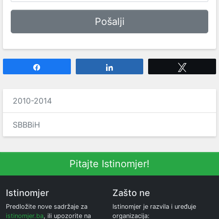
Share
Share
Tweet
2010-2014
SBBBiH
Pitajte Istinomjer!
Istinomjer
Zašto ne
Predložite nove sadržaje za
Istinomjer je razvila i uređuje
istinomjer.ba
, ili upozorite na
organizacija: