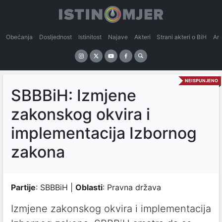
Obećanja
Dosljednost
Istinitost
Najave
Akteri
Strani akteri o BiH
An
NEISPUNJENO
SBBBiH: Izmjene
zakonskog okvira i
implementacija Izbornog
zakona
Partije
: SBBBiH |
Oblasti
: Pravna država
Izmjene zakonskog okvira i implementacija