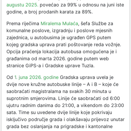
augustu 2025.
povećao za 99% u odnosu na juni iste
godine, a broj prodanih karata za 89%.
Prema riječima
Miralema Mulaća
, šefa Službe za
komunalne poslove, izgradnju i poslove mjesnih
zajednica, u autobusima je ugrađen GPS putem
kojeg gradska uprava prati poštovanje reda vožnje.
Opcija praćenja lokacija autobusa omogućena je i
građanima od marta 2026. godine putem web
stranice GiPS-a i Gradske uprave Tuzla.
Od
1. juna 2026. godine
Gradska uprava uvela je
dvije nove kružne autobuske linije – A i B – koje će
saobraćati magistralama na svakih 30 minuta u
suprotnim smjerovima. Linije će saobraćati od 6:00
ujutru radnim danima do 21:00, a vikendom do 23:00
sata. Time su uvedene dvije linije koje pokrivaju
isključivo područje grada i olakšavaju prijevoz unutar
grada bez oslanjanja na prigradske i kantonalne