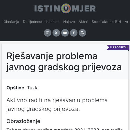
Obećanja
Dosljednost
Istinitost
Najave
Akteri
Strani akteri o BiH
An
U PROGRESU
Rješavanje problema
javnog gradskog prijevoza
Opštine
: Tuzla
Aktivno raditi na rješavanju problema
javnog gradskog prijevoza.
Obrazloženje