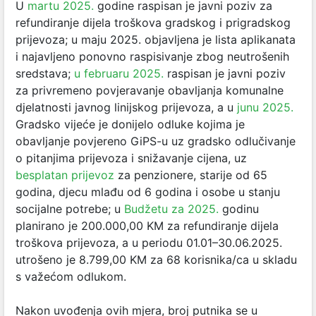
U
martu 2025.
godine raspisan je javni poziv za
refundiranje dijela troškova gradskog i prigradskog
prijevoza; u maju 2025. objavljena je lista aplikanata
i najavljeno ponovno raspisivanje zbog neutrošenih
sredstava;
u februaru 2025.
raspisan je javni poziv
za privremeno povjeravanje obavljanja komunalne
djelatnosti javnog linijskog prijevoza, a u
junu 2025.
Gradsko vijeće je donijelo odluke kojima je
obavljanje povjereno GiPS-u uz gradsko odlučivanje
o pitanjima prijevoza i snižavanje cijena, uz
besplatan prijevoz
za penzionere, starije od 65
godina, djecu mlađu od 6 godina i osobe u stanju
socijalne potrebe; u
Budžetu za 2025.
godinu
planirano je 200.000,00 KM za refundiranje dijela
troškova prijevoza, a u periodu 01.01–30.06.2025.
utrošeno je 8.799,00 KM za 68 korisnika/ca u skladu
s važećom odlukom.
Nakon uvođenja ovih mjera, broj putnika se u