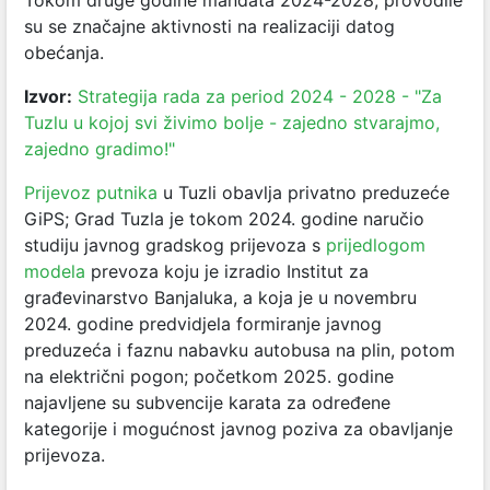
Tokom druge godine mandata 2024-2028, provodile
su se značajne aktivnosti na realizaciji datog
obećanja.
Izvor:
Strategija rada za period 2024 - 2028 - "Za
Tuzlu u kojoj svi živimo bolje - zajedno stvarajmo,
zajedno gradimo!"
Prijevoz putnika
u Tuzli obavlja privatno preduzeće
GiPS; Grad Tuzla je tokom 2024. godine naručio
studiju javnog gradskog prijevoza s
prijedlogom
modela
prevoza koju je izradio Institut za
građevinarstvo Banjaluka, a koja je u novembru
2024. godine predvidjela formiranje javnog
preduzeća i faznu nabavku autobusa na plin, potom
na električni pogon; početkom 2025. godine
najavljene su subvencije karata za određene
kategorije i mogućnost javnog poziva za obavljanje
prijevoza.