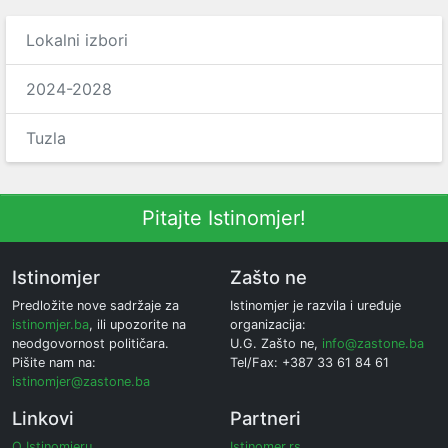
Lokalni izbori
2024-2028
Tuzla
Pitajte Istinomjer!
Istinomjer
Zašto ne
Predložite nove sadržaje za
Istinomjer je razvila i uređuje
istinomjer.ba
, ili upozorite na
organizacija:
neodgovornost političara.
U.G. Zašto ne,
info@zastone.ba
Pišite nam na:
Tel/Fax: +387 33 61 84 61
istinomjer@zastone.ba
Linkovi
Partneri
O Istinomjeru
Istinomer.rs