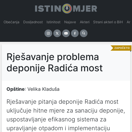
Obećanja
Dosljednost
Istinitost
Najave
Akteri
Strani akteri o BiH
An
ZAPOČETO
Rješavanje problema
deponije Radića most
Opštine
: Velika Kladuša
Rješavanje pitanja deponije Radića most
uključuje hitne mjere za sanaciju deponije,
uspostavljanje efikasnog sistema za
upravljanje otpadom i implementaciju