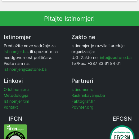
Pitajte Istinomjer!
Istinomjer
Zašto ne
Predložite nove sadržaje za
Istinomjer je razvila i uređuje
istinomjer.ba
, ili upozorite na
organizacija:
neodgovornost političara.
U.G. Zašto ne,
info@zastone.ba
Pišite nam na:
Tel/Fax: +387 33 61 84 61
istinomjer@zastone.ba
Linkovi
Partneri
O Istinomjeru
Istinomer.rs
Metodologija
Raskrinkavanje.ba
Istinomjer tim
Faktograf.hr
Kontakt
Poynter.org
IFCN
EFCSN