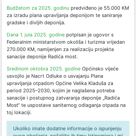
Budžetom za 2025. godinu
predviđeno je 55.000 KM
za izradu plana upravljanja deponijom te saniranje
gradske i divljih deponija.
Dana 1. jula 2025. godine
potpisan je ugovor s
Federalnim ministarstvom okoliša i turizma vrijedan
270.000 KM, namijenjen za realizaciju projekta
sanacije deponije Radića most.
Sredinom oktobra 2025. godine
Općinsko vijeće
usvojilo je Nacrt Odluke o usvajanju Plana
upravljanja otpadom Općine Velika Kladuša za
period 2025–2030, kojim je naglašena potreba
sanacije i postupnog zatvaranja deponije „Radića
Most“ te uspostave sanitarnog odlaganja otpada na
toj lokaciji.
Ukoliko imate dodatne informacije o ispunjenju
ovog obećanja, pošaljite ih timu Istinomjera i mi