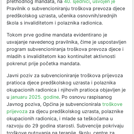
prethodnog mandata, na
40. sjednici
,
usvojen je
Pravilnik o subvencioniranju troškova prevoza djece
predškolskog uzrasta, učenika osnovnih/srednjih
škola s invaliditetom i polaznika radionica.
Tokom prve godine mandata evidentirano je
usvajanje navedenog pravilnika, čime je uspostavljen
program subvencioniranja troškova prevoza djece i
mladih s invaliditetom kao kontinuitet aktivnosti
pokrenut prije početka mandata.
Javni poziv za subvencioniranje troškova prijevoza
pratioca djece predškolskog uzrasta i polaznika
okupacionih radionica i njihovih pratioca objavljen je
u
januaru 2025. godine
. Po osnovu raspisanog
Javnog poziva, Općina je subvencionirala
troškove
prijevoza
za djecu predškolskog uzrasta, polaznike
okupacionih radionica, i mlade sa teškoćama u
razvoju do 29 godina starosti. Subvencije pokrivaju
troškove putovanja na terapije, školu, centre za