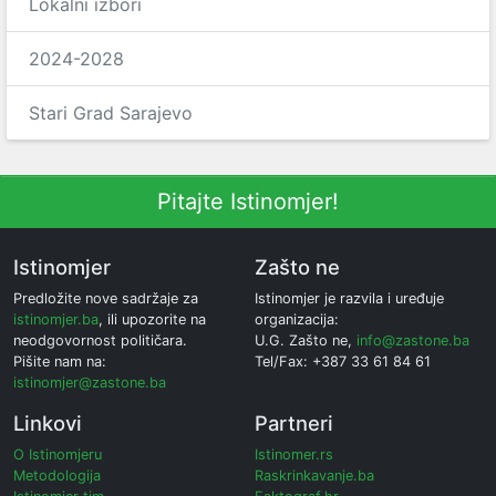
Lokalni izbori
2024-2028
Stari Grad Sarajevo
Pitajte Istinomjer!
Istinomjer
Zašto ne
Predložite nove sadržaje za
Istinomjer je razvila i uređuje
istinomjer.ba
, ili upozorite na
organizacija:
neodgovornost političara.
U.G. Zašto ne,
info@zastone.ba
Pišite nam na:
Tel/Fax: +387 33 61 84 61
istinomjer@zastone.ba
Linkovi
Partneri
O Istinomjeru
Istinomer.rs
Metodologija
Raskrinkavanje.ba