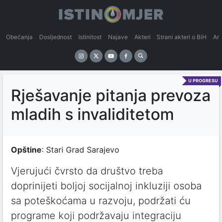
Obećanja
Dosljednost
Istinitost
Najave
Akteri
Strani akteri o BiH
An
U PROGRESU
Rješavanje pitanja prevoza
mladih s invaliditetom
Opštine
: Stari Grad Sarajevo
Vjerujući čvrsto da društvo treba
doprinijeti boljoj socijalnoj inkluziji osoba
sa poteškoćama u razvoju, podržati ću
programe koji podržavaju integraciju