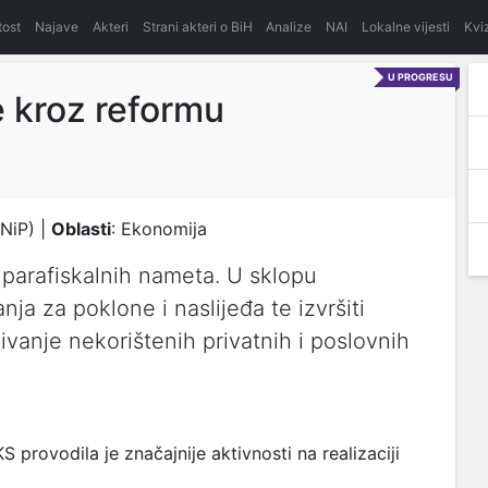
itost
Najave
Akteri
Strani akteri o BiH
Analize
NAI
Lokalne vijesti
Kvi
U PROGRESU
e kroz reformu
 NiP) |
Oblasti
: Ekonomija
 parafiskalnih nameta. U sklopu
ja za poklone i naslijeđa te izvršiti
vanje nekorištenih privatnih i poslovnih
rovodila je značajnije aktivnosti na realizaciji