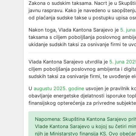
Zakona o sudskim taksama. Nacrt je u Skupšti
javnu raspravu. Kako je navedeno u saopštenju
od plaćanja sudske takse u postupku upisa osni
Nakon toga, Vlada Kantona Sarajevo je
5. jun
taksama s ciljem poboljšanja poslovnog ambijen
ukidanje sudskih taksi za osnivanje firmi te uv
Vlada Kantona Sarajevo utvrdila je
5. juna 202
ciljem poboljšanja poslovnog ambijenta i digita
sudskih taksi za osnivanje firmi, te uvođenje e
U
augustu 2025. godine
usvojen je pravilnik k
obavljanje energetske djelatnosti isporuke topl
finansijskog opterećenja za privredne subjekte
Napomena: Skupština Kantona Sarajevo prihv
Vlade Kantona Sarajevo u kojoj su četiri mi
njih je Ministarstvo finansija KS. Ovo obećan