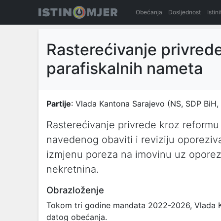
Obećanja
Dosljednost
Istin
Rasterećivanje privred
parafiskalnih nameta
Partije
: Vlada Kantona Sarajevo (NS, SDP BiH,
Rasterećivanje privrede kroz reformu
navedenog obaviti i reviziju oporezivan
izmjenu poreza na imovinu uz oporezi
nekretnina.
Obrazloženje
Tokom tri godine mandata 2022-2026, Vlada KS p
datog obećanja.