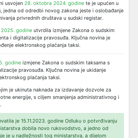
ni usvojen
28. oktobra 2024. godine
te je upućen u
, jedna od odredbi novog zakona jeste i oslobađanje
vanja privrednih društava u sudski registar.
a 2025. godine
utvrdila izmjene Zakona o sudskim
ta i digitalizacije pravosuđa. Ključna novina je
ođenje elektronskog plaćanja taksi.
5. godine
izmjene Zakona o sudskim taksama s
lizacije pravosuđa. Ključna novina je ukidanje
lektronskog plaćanja taksi.
ojim je ukinuta naknada za izdavanje dozvole za
otne energije, s ciljem smanjenja administrativnog i
.
atila je 15.11.2023. godine Odluku o potvrđivanju
nistarstva dobila novo rukovodstvo, a jedno od
je je u nadležnosti tog ministarstva, a dijelom