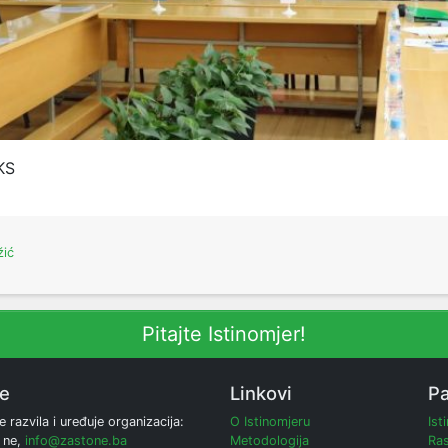
KS
žić
Pitajte Istinomjer!
ne
Linkovi
Pa
e razvila i uređuje organizacija:
O Istinomjeru
Ist
 ne,
info@zastone.ba
Metodologija
Ras