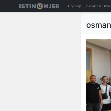
Obećanja
Dosljednost
Istin
osmano