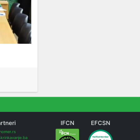
rtneri
IFCN
EFCSN
inomer.rs
krinkavanje.ba