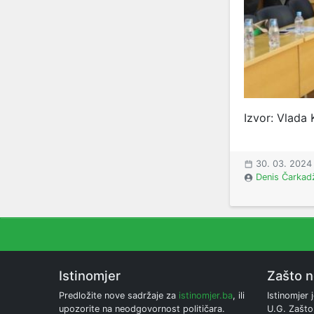
Izvor: Vlada 
30. 03. 2024
Denis Čarkad
Istinomjer
Zašto 
Predložite nove sadržaje za
istinomjer.ba
, ili
Istinomjer j
upozorite na neodgovornost političara.
U.G. Zašto