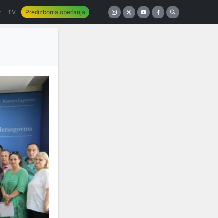
z
TV
Predizborna obećanja