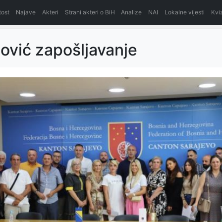
itost
Najave
Akteri
Strani akteri o BiH
Analize
NAI
Lokalne vijesti
Kvi
vić zapošljavanje