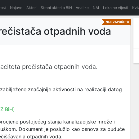
itost
Najave
Akteri
Strani akteri o BiH
Analize
NAI
Lokalne vijesti
Kvi
NIJE ZAPOČETO
prečistača otpadnih voda
apaciteta pročistača otpadnih voda.
ilježene značajnije aktivnosti na realizaciji datog
DZ BiH)
procjene postojećeg stanja kanalizacijske mreže i
ubuškom. Dokument je poslužio kao osnova za buduće
rečišćavanja otpadnih voda.