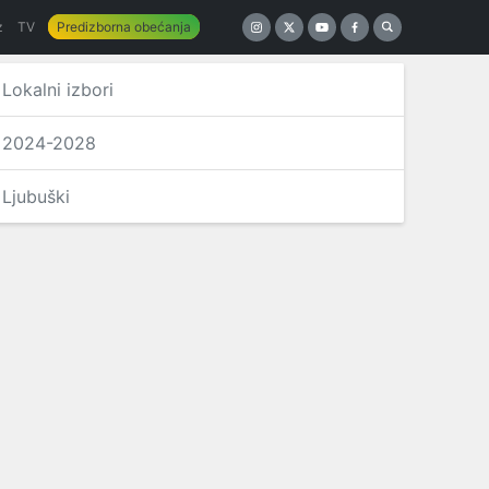
z
TV
Predizborna obećanja
Lokalni izbori
2024-2028
Ljubuški