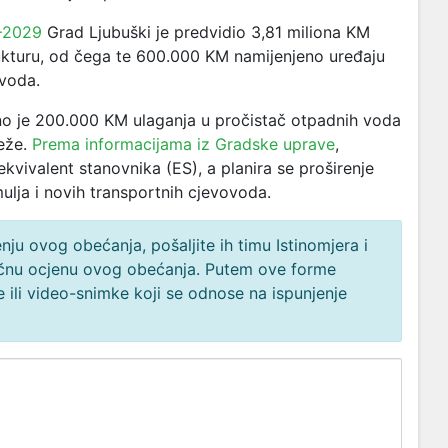
5–2029
Grad Ljubuški je predvidio 3,81 miliona KM
rukturu, od čega te 600.000 KM namijenjeno uređaju
ovoda.
no je 200.000 KM ulaganja u pročistač otpadnih voda
reže.
Prema informacijama iz Gradske uprave
,
kvivalent stanovnika (ES), a planira se proširenje
ulja i novih transportnih cjevovoda.
ju ovog obećanja, pošaljite ih timu Istinomjera i
načnu ocjenu ovog obećanja. Putem ove forme
 ili video-snimke koji se odnose na ispunjenje