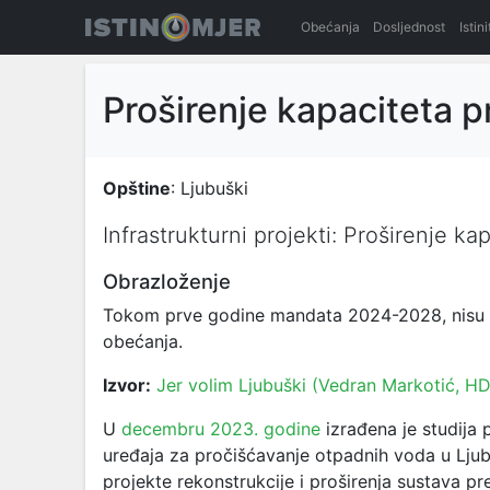
Obećanja
Dosljednost
Istin
Proširenje kapaciteta 
Opštine
: Ljubuški
Infrastrukturni projekti: Proširenje k
Obrazloženje
Tokom prve godine mandata 2024-2028, nisu zab
obećanja.
Izvor:
Jer volim Ljubuški (Vedran Markotić, H
U
decembru 2023. godine
izrađena je studija 
uređaja za pročišćavanje otpadnih voda u Lj
projekte rekonstrukcije i proširenja sustava p