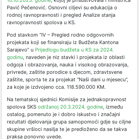
10.10.2023. godine
, kojoj je prisustvovala i ministrica
Pavić Pečenović. Osnovni ciljevi su edukacija o
rodnoj ravnopravnosti i pregled Analize stanja
ravnopravnosti spolova u KS.
Pod stavkom “IV – Pregled rodno odgovornih
projekata koji se finansiraju iz Budžeta Kantona
Sarajevo” u
Prijedlogu budžeta u KS za 2024.
godinu
, naveden je niz stavki i projekata iz oblasti
odgoja i obrazovanja, nauka i visokog obrazovanja,
privrede, zaštite porodice s djecom, zdravtsvene
zaštite, sporta te za projekat “Naši dani u mjesecu”,
za koje je izdvojeno cca. 118.590.000 KM.
Na tematskoj sjednici Komisije za jednakopravnost
spolova SKS
održanoj 20.3.2024. godine
, između
ostalog, pomenuto je i dobro iskustvo i značajni
rezultati djelovanja grupa samopomoći gdje su ciljne
skupine vršioci nasilja te je predloženo da se takva
praksa ponovno uvede.