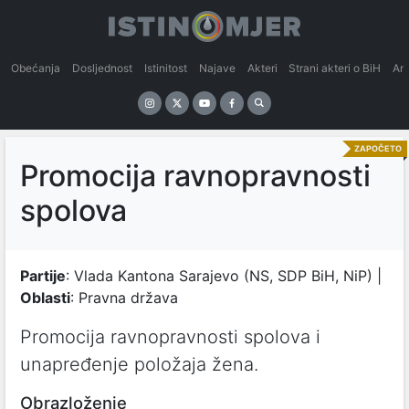
Obećanja
Dosljednost
Istinitost
Najave
Akteri
Strani akteri o BiH
An
ZAPOČETO
Promocija ravnopravnosti
spolova
Partije
: Vlada Kantona Sarajevo (NS, SDP BiH, NiP) |
Oblasti
: Pravna država
Promocija ravnopravnosti spolova i
unapređenje položaja žena.
Obrazloženje