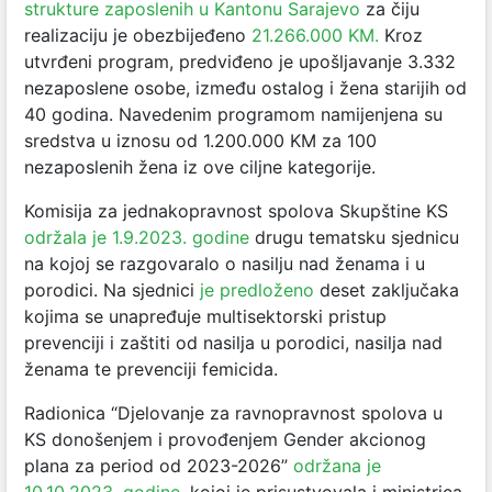
strukture zaposlenih u Kantonu Sarajevo
za čiju
realizaciju je obezbijeđeno
21.266.000 KM.
Kroz
utvrđeni program, predviđeno je upošljavanje 3.332
nezaposlene osobe, između ostalog i žena starijih od
40 godina. Navedenim programom namijenjena su
sredstva u iznosu od 1.200.000 KM za 100
nezaposlenih žena iz ove ciljne kategorije.
Komisija za jednakopravnost spolova Skupštine KS
održala je 1.9.2023. godine
drugu tematsku sjednicu
na kojoj se razgovaralo o nasilju nad ženama i u
porodici. Na sjednici
je predloženo
deset zaključaka
kojima se unapređuje multisektorski pristup
prevenciji i zaštiti od nasilja u porodici, nasilja nad
ženama te prevenciji femicida.
Radionica “Djelovanje za ravnopravnost spolova u
KS donošenjem i provođenjem Gender akcionog
plana za period od 2023-2026”
održana je