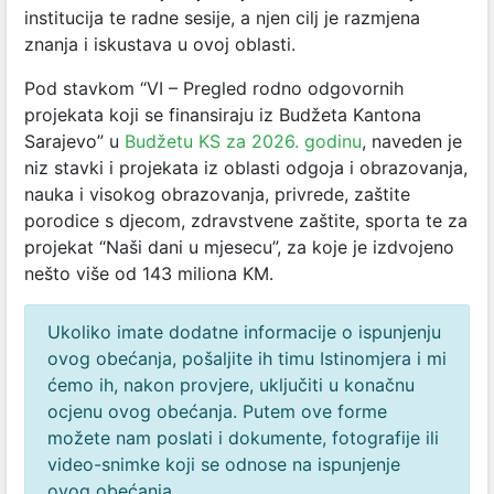
institucija te radne sesije, a njen cilj je razmjena
znanja i iskustava u ovoj oblasti.
Pod stavkom “VI – Pregled rodno odgovornih
projekata koji se finansiraju iz Budžeta Kantona
Sarajevo” u
Budžetu KS za 2026. godinu
, naveden je
niz stavki i projekata iz oblasti odgoja i obrazovanja,
nauka i visokog obrazovanja, privrede, zaštite
porodice s djecom, zdravstvene zaštite, sporta te za
projekat “Naši dani u mjesecu”, za koje je izdvojeno
nešto više od 143 miliona KM.
Ukoliko imate dodatne informacije o ispunjenju
ovog obećanja, pošaljite ih timu Istinomjera i mi
ćemo ih, nakon provjere, uključiti u konačnu
ocjenu ovog obećanja. Putem ove forme
možete nam poslati i dokumente, fotografije ili
video-snimke koji se odnose na ispunjenje
ovog obećanja.