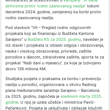
Ministarstvo je učestovovalo u
kampanji “16 dana
aktivizma protiv rodno zasnovanog nasilja”
tokom
decembra 2024. godine, usmjerenoj ka borbi protiv
rodno zasnovanog nasilja.
Pod stavkom “VII – Pregled rodno odgovornih
projekata koji se finansiraju iz Budžeta Kantona
Sarajevo” u
Budžetu KS za 2025. godinu
, naveden je
niz stavki i projekata iz oblasti odgoja i obrazovanja,
nauka i visokog obrazovanja, privrede, zaštite
porodice s djecom, zdravstvene zaštite, sporta te za
projekat “Naši dani u mjesecu”, za koje je izdvojeno
skoro 139 miliona KM.
Studijska posjeta o praksama za borbu i prevenciju
nasilja u porodici, organizovana u okviru Radnog
plana međunarodne saradnje Sarajevo – Barcelona
za 2025. godinu, započela je
sredinom marta 2025.
godine
. U njoj je uzela učešće i ministrica Pavić-
Pečenković. Posjeta je uključivala i obilazak ključnih