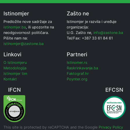
Istinomjer
Zašto ne
Predložite nove sadržaje za
Istinomjer je razvila i uređuje
istinomjer.ba
, ili upozorite na
organizacija:
neodgovornost političara.
U.G. Zašto ne,
info@zastone.ba
Pišite nam na:
Tel/Fax: +387 33 61 84 61
istinomjer@zastone.ba
Linkovi
Partneri
O Istinomjeru
Istinomer.rs
Metodologija
Raskrinkavanje.ba
Istinomjer tim
Faktograf.hr
Kontakt
Poynter.org
IFCN
EFCSN
This site is protected by reCAPTCHA and the Google
Privacy Policy