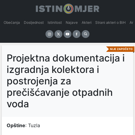
Obećanja
Dosljednost
Istinitost
Najave
Akteri
Strani akteri o BiH
An
NIJE ZAPOČETO
Projektna dokumentacija i
izgradnja kolektora i
postrojenja za
prečišćavanje otpadnih
voda
Opštine
: Tuzla