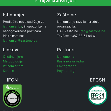
Pitajte Istinomjer!
Istinomjer
Zašto ne
Predložite nove sadržaje za
Istinomjer je razvila i uređuje
istinomjer.ba
, ili upozorite na
organizacija:
neodgovornost političara.
U.G. Zašto ne,
info@zastone.ba
Pišite nam na:
Tel/Fax: +387 33 61 84 61
istinomjer@zastone.ba
Linkovi
Partneri
O Istinomjeru
Istinomer.rs
Metodologija
Raskrinkavanje.ba
Istinomjer tim
Faktograf.hr
Kontakt
Poynter.org
IFCN
EFCSN