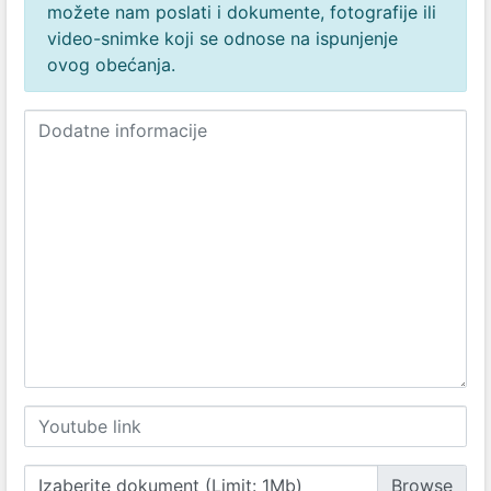
možete nam poslati i dokumente, fotografije ili
video-snimke koji se odnose na ispunjenje
ovog obećanja.
Izaberite dokument (Limit: 1Mb)