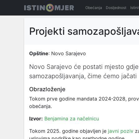
Obećanja
Dosljednost
Istin
Projekti samozapošljav
Opštine
: Novo Sarajevo
Novo Sarajevo će postati mjesto gdje 
samozapošljavanja, čime ćemo jačati l
Obrazloženje
Tokom prve godine mandata 2024-2028, provodi
obećanja.
Izvor:
Benjamina za načelnicu
Tokom 2025. godine objavljen je
javni poziv
z
uslovima podrške kao prethodne godine.