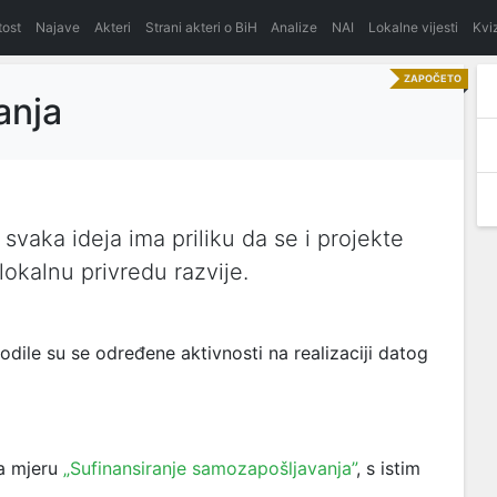
itost
Najave
Akteri
Strani akteri o BiH
Analize
NAI
Lokalne vijesti
Kvi
ZAPOČETO
anja
svaka ideja ima priliku da se i projekte
okalnu privredu razvije.
le su se određene aktivnosti na realizaciji datog
a mjeru
„Sufinansiranje samozapošljavanja”
, s istim