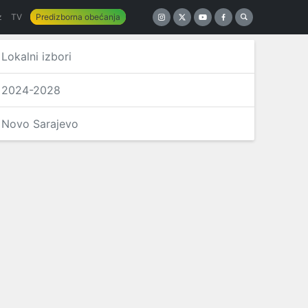
z
TV
Predizborna obećanja
Lokalni izbori
2024-2028
Novo Sarajevo