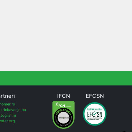
rtneri
IFCN
EFCSN
inomer.rs
krinkavanje.ba
tograf.hr
nter.org