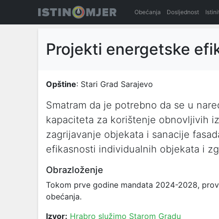
Obećanja
Dosljednost
Istin
Projekti energetske efi
Opštine
: Stari Grad Sarajevo
Smatram da je potrebno da se u nared
kapaciteta za korištenje obnovljivih 
zagrijavanje objekata i sanacije fasa
efikasnosti individualnih objekata i z
Obrazloženje
Tokom prve godine mandata 2024-2028, provodi
obećanja.
Izvor:
Hrabro služimo Starom Gradu