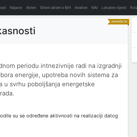
itost
Najave
Akteri
Strani akteri o BiH
Analize
NAI
Lokalne vijesti
Kvi
ZAPOČETO
kasnosti
nom periodu intnezivnije radi na izgradnji
izbora energije, upotreba novih sistema za
da u svrhu poboljšanja energetske
grada.
le su se određene aktivnosti na realizaciji datog