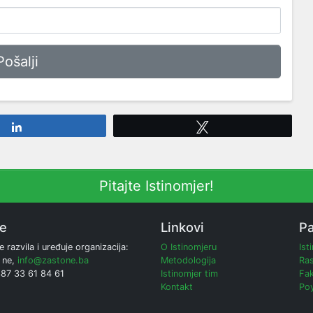
Share
Tweet
Pitajte Istinomjer!
ne
Linkovi
Pa
e razvila i uređuje organizacija:
O Istinomjeru
Ist
 ne,
info@zastone.ba
Metodologija
Ras
387 33 61 84 61
Istinomjer tim
Fak
Kontakt
Poy