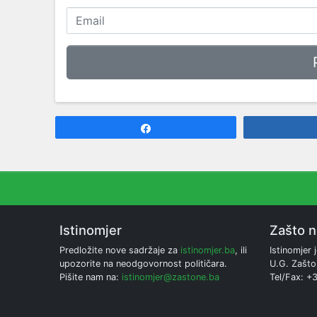
Share
Istinomjer
Zašto 
Predložite nove sadržaje za
istinomjer.ba
, ili
Istinomjer j
upozorite na neodgovornost političara.
U.G. Zašto
Pišite nam na:
istinomjer@zastone.ba
Tel/Fax: +