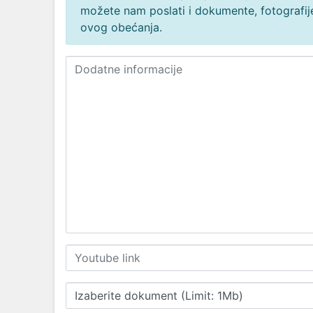
možete nam poslati i dokumente, fotografije
ovog obećanja.
Izaberite dokument (Limit: 1Mb)