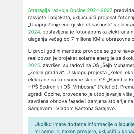
Strategija razvoja Općine 2024-2027
predviđa 
rasvjete i objekata, uključujući projekat foton
„Unaprjeđenje energijske efikasnosti“ s plani
2024.
postavljena je fotonaponska elektrana n
ulaganja većeg od 7 miliona KM u obrazovne o
U prvoj godini mandata provode se gore nave
realizovan je projekat solarne energije za šk
2025.
završeni su radovi na OŠ „Šejh Muhame
„Zeleni gradovi“. U sklopu projekta „Zeleni e
elektrane na tri osnovne škole: OŠ „Hamdija Kr
– PŠ Sedrenik i OŠ „Vrhbosna“ (Faletići). Prema
zgradi Općine, provedeno je utopljavanje više
završena obnova fasade i zamjena stolarije n
Sarajevom i Vladom Kantona Sarajevo.
Ukoliko imate dodatne informacije o ispunjen
mi ćemo ih, nakon provjere, uključiti u ko