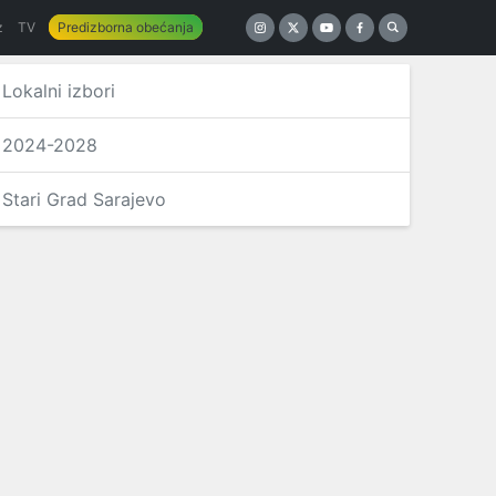
z
TV
Predizborna obećanja
Lokalni izbori
2024-2028
Stari Grad Sarajevo