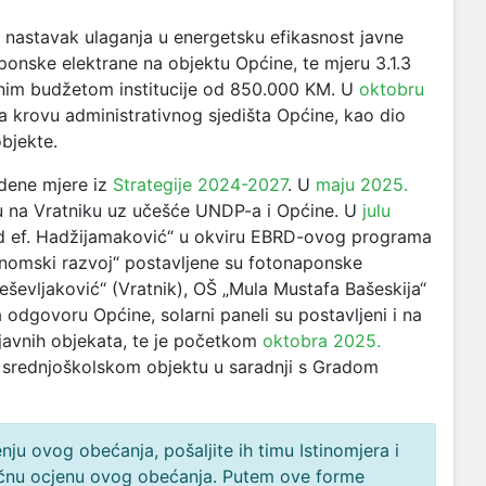
nastavak ulaganja u energetsku efikasnost javne
aponske elektrane na objektu Općine, te mjeru 3.1.3
ranim budžetom institucije od 850.000 KM. U
oktobru
a krovu administrativnog sjedišta Općine, kao dio
bjekte.
dene mjere iz
Strategije 2024-2027
. U
maju 2025.
olu na Vratniku uz učešće UNDP-a i Općine. U
julu
d ef. Hadžijamaković“ u okviru EBRD-ovog programa
konomski razvoj“ postavljene su fotonaponske
eševljaković“ (Vratnik), OŠ „Mula Mustafa Bašeskija“
 odgovoru Općine, solarni paneli su postavljeni i na
 javnih objekata, te je početkom
oktobra 2025.
a srednjoškolskom objektu u saradnji s Gradom
ju ovog obećanja, pošaljite ih timu Istinomjera i
načnu ocjenu ovog obećanja. Putem ove forme