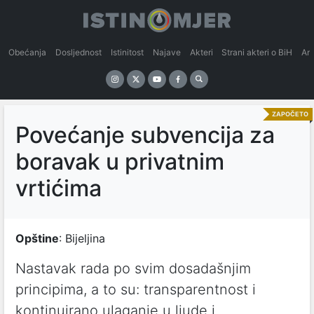
Obećanja
Dosljednost
Istinitost
Najave
Akteri
Strani akteri o BiH
An
ZAPOČETO
Povećanje subvencija za
boravak u privatnim
vrtićima
Opštine
: Bijeljina
Nastavak rada po svim dosadašnjim
principima, a to su: transparentnost i
kontinuirano ulaganje u ljude i