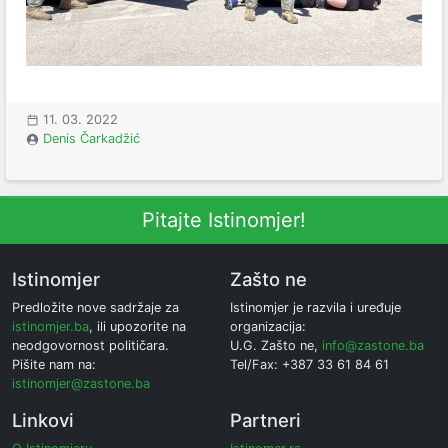
11. 03. 2022
Denis Čarkadžić
Pitajte Istinomjer!
Istinomjer
Zašto ne
Predložite nove sadržaje za
Istinomjer je razvila i uređuje
istinomjer.ba
, ili upozorite na
organizacija:
neodgovornost političara.
U.G. Zašto ne,
info@zastone.ba
Pišite nam na:
Tel/Fax: +387 33 61 84 61
istinomjer@zastone.ba
Linkovi
Partneri