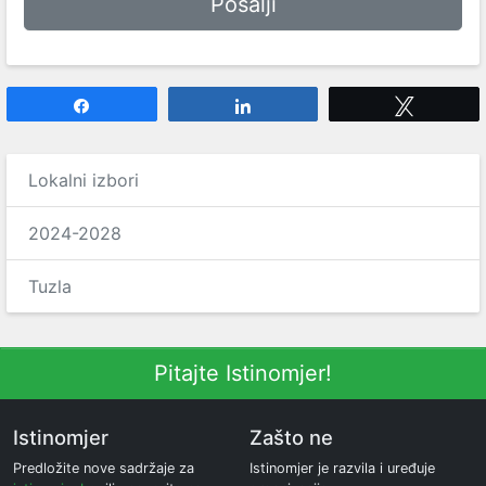
Share
Share
Tweet
Lokalni izbori
2024-2028
Tuzla
Pitajte Istinomjer!
Istinomjer
Zašto ne
Predložite nove sadržaje za
Istinomjer je razvila i uređuje