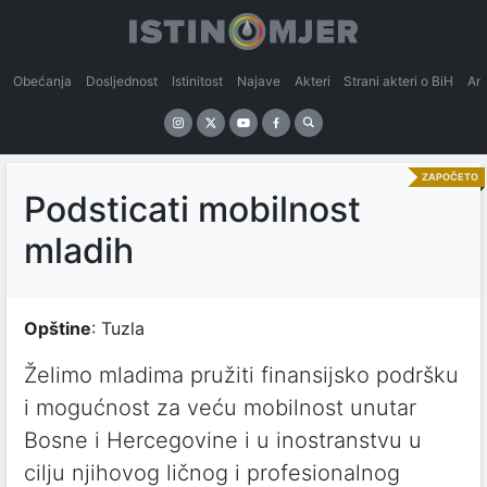
Obećanja
Dosljednost
Istinitost
Najave
Akteri
Strani akteri o BiH
An
ZAPOČETO
Podsticati mobilnost
mladih
Opštine
: Tuzla
Želimo mladima pružiti finansijsko podršku
i mogućnost za veću mobilnost unutar
Bosne i Hercegovine i u inostranstvu u
cilju njihovog ličnog i profesionalnog