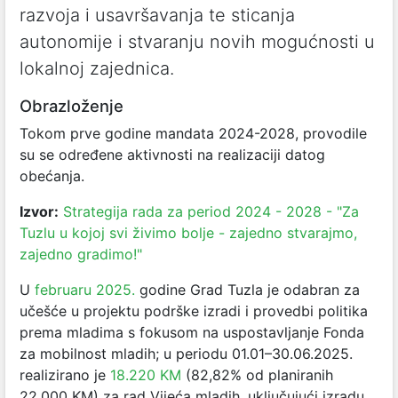
razvoja i usavršavanja te sticanja
autonomije i stvaranju novih mogućnosti u
lokalnoj zajednica.
Obrazloženje
Tokom prve godine mandata 2024-2028, provodile
su se određene aktivnosti na realizaciji datog
obećanja.
Izvor:
Strategija rada za period 2024 - 2028 - "Za
Tuzlu u kojoj svi živimo bolje - zajedno stvarajmo,
zajedno gradimo!"
U
februaru 2025.
godine Grad Tuzla je odabran za
učešće u projektu podrške izradi i provedbi politika
prema mladima s fokusom na uspostavljanje Fonda
za mobilnost mladih; u periodu 01.01–30.06.2025.
realizirano je
18.220 KM
(82,82% od planiranih
22.000 KM) za rad Vijeća mladih, uključujući izradu