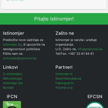
Pitajte Istinomjer!
Istinomjer
Zašto ne
Predložite nove sadržaje za
Istinomjer je razvila i uređuje
istinomjer.ba
, ili upozorite na
organizacija:
neodgovornost političara.
U.G. Zašto ne,
info@zastone.ba
Pišite nam na:
Tel/Fax: +387 33 61 84 61
istinomjer@zastone.ba
Linkovi
Partneri
O Istinomjeru
Istinomer.rs
Metodologija
Raskrinkavanje.ba
Istinomjer tim
Faktograf.hr
Kontakt
Poynter.org
IFCN
EFCSN