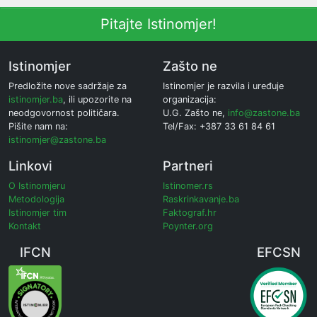
Pitajte Istinomjer!
Istinomjer
Zašto ne
Predložite nove sadržaje za
Istinomjer je razvila i uređuje
istinomjer.ba
, ili upozorite na
organizacija:
neodgovornost političara.
U.G. Zašto ne,
info@zastone.ba
Pišite nam na:
Tel/Fax: +387 33 61 84 61
istinomjer@zastone.ba
Linkovi
Partneri
O Istinomjeru
Istinomer.rs
Metodologija
Raskrinkavanje.ba
Istinomjer tim
Faktograf.hr
Kontakt
Poynter.org
IFCN
EFCSN