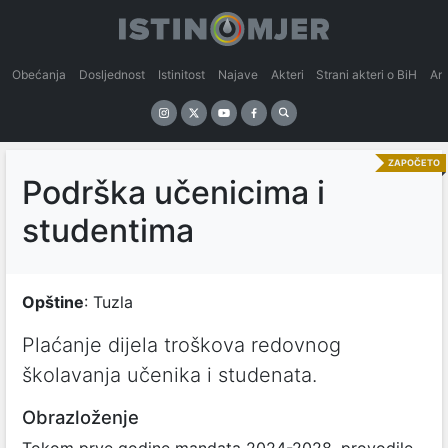
Obećanja
Dosljednost
Istinitost
Najave
Akteri
Strani akteri o BiH
An
ZAPOČETO
Podrška učenicima i
studentima
Opštine
: Tuzla
Plaćanje dijela troškova redovnog
školavanja učenika i studenata.
Obrazloženje