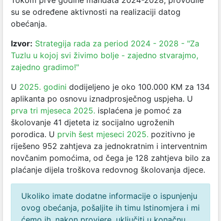
Tokom prve godine mandata 2024-2028, provodile
su se određene aktivnosti na realizaciji datog
obećanja.
Izvor:
Strategija rada za period 2024 - 2028 - "Za
Tuzlu u kojoj svi živimo bolje - zajedno stvarajmo,
zajedno gradimo!"
U
2025. godini
dodijeljeno je oko 100.000 KM za 134
aplikanta po osnovu iznadprosječnog uspjeha. U
prva tri mjeseca 2025.
isplaćena je pomoć za
školovanje 41 djeteta iz socijalno ugroženih
porodica. U
prvih šest mjeseci 2025.
pozitivno je
riješeno 952 zahtjeva za jednokratnim i interventnim
novčanim pomoćima, od čega je 128 zahtjeva bilo za
plaćanje dijela troškova redovnog školovanja djece.
Ukoliko imate dodatne informacije o ispunjenju
ovog obećanja, pošaljite ih timu Istinomjera i mi
ćemo ih, nakon provjere, uključiti u konačnu