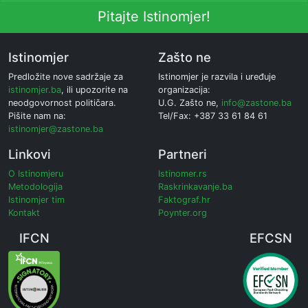
Pitajte Istinomjer!
Istinomjer
Zašto ne
Predložite nove sadržaje za
Istinomjer je razvila i uređuje
istinomjer.ba
, ili upozorite na
organizacija:
neodgovornost političara.
U.G. Zašto ne,
info@zastone.ba
Pišite nam na:
Tel/Fax: +387 33 61 84 61
istinomjer@zastone.ba
Linkovi
Partneri
O Istinomjeru
Istinomer.rs
Metodologija
Raskrinkavanje.ba
Istinomjer tim
Faktograf.hr
Kontakt
Poynter.org
IFCN
EFCSN