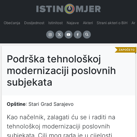
Obećanja
Dosljednost
Istinitost
Najave
Akteri
Strani akteri o BiH
An
ZAPOČETO
Podrška tehnološkoj
modernizaciji poslovnih
subjekata
Opštine
: Stari Grad Sarajevo
Kao načelnik, zalagati ću se i raditi na
tehnološkoj modernizaciji poslovnih
subjekata. Cilj mog rada je u cijelosti