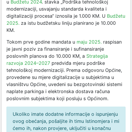
u
Budžetu 2024
. stavka „Podrška tehnološkoj
modernizaciji, usvajanju standarda kvaliteta i
digitalizaciji procesa“ iznosila je 1.000 KM. U
Budžetu
2025.
za istu budžetsku liniju planirano je 10.000
KM.
Tokom prve godine mandata u
maju 2025.
raspisan
je javni poziv za finansiranje i sufinansiranje
poslovnih planova do 10.000 KM, a
Strategija
razvoja 2024–2027
predviđa mjeru podrške
tehnološkoj modernizaciji. Prema odgovoru Općine,
provedene su mjere digitalizacije u subjektima u
vlasništvu Općine, uvedeni su bezgotovinski sistemi
naplate parkinga i elektronska dostava računa
poslovnim subjektima koji posluju s Općinom.
Ukoliko imate dodatne informacije o ispunjenju
ovog obećanja, pošaljite ih timu Istinomjera i mi
ćemo ih, nakon provjere, uključiti u konačnu