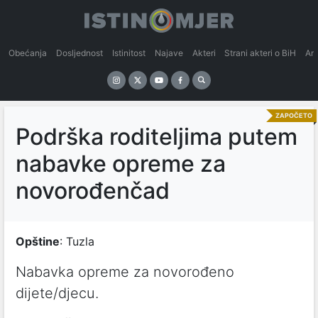
Obećanja
Dosljednost
Istinitost
Najave
Akteri
Strani akteri o BiH
An
ZAPOČETO
Podrška roditeljima putem
nabavke opreme za
novorođenčad
Opštine
: Tuzla
Nabavka opreme za novorođeno
dijete/djecu.