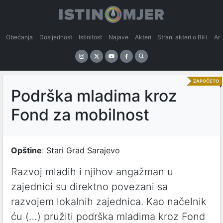
Obećanja
Dosljednost
Istinitost
Najave
Akteri
Strani akteri o BiH
An
ZAPOČETO
Podrška mladima kroz
Fond za mobilnost
Opštine
: Stari Grad Sarajevo
Razvoj mladih i njihov angažman u
zajednici su direktno povezani sa
razvojem lokalnih zajednica. Kao načelnik
ću (…) pružiti podrška mladima kroz Fond