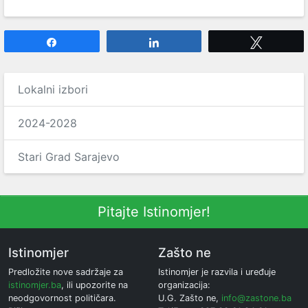
Share
Share
Tweet
Lokalni izbori
2024-2028
Stari Grad Sarajevo
Pitajte Istinomjer!
Istinomjer
Zašto ne
Predložite nove sadržaje za
Istinomjer je razvila i uređuje
istinomjer.ba
, ili upozorite na
organizacija:
neodgovornost političara.
U.G. Zašto ne,
info@zastone.ba