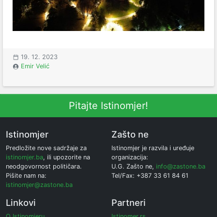
19. 12. 2023
Emir Velić
Pitajte Istinomjer!
Istinomjer
Zašto ne
Predložite nove sadržaje za
Istinomjer je razvila i uređuje
istinomjer.ba
, ili upozorite na
organizacija:
neodgovornost političara.
U.G. Zašto ne,
info@zastone.ba
Pišite nam na:
Tel/Fax: +387 33 61 84 61
istinomjer@zastone.ba
Linkovi
Partneri
O Istinomjeru
Istinomer.rs