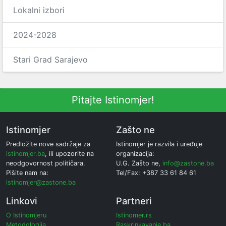
Lokalni izbori
2024-2028
Stari Grad Sarajevo
Pitajte Istinomjer!
Istinomjer
Zašto ne
Predložite nove sadržaje za
Istinomjer je razvila i uređuje
istinomjer.ba
, ili upozorite na
organizacija:
neodgovornost političara.
U.G. Zašto ne,
info@zastone.ba
Pišite nam na:
Tel/Fax: +387 33 61 84 61
istinomjer@zastone.ba
Linkovi
Partneri
O Istinomjeru
Istinomer.rs
Metodologija
Raskrinkavanje.ba