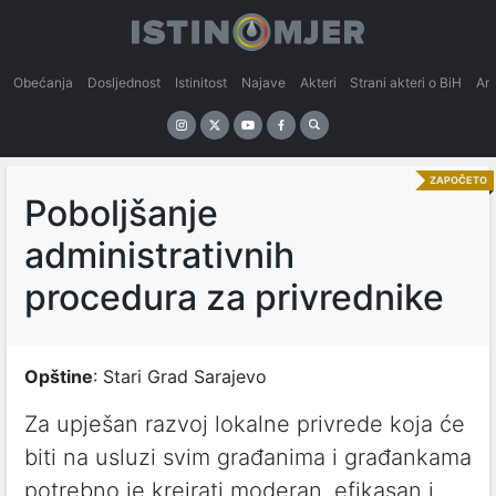
Obećanja
Dosljednost
Istinitost
Najave
Akteri
Strani akteri o BiH
An
ZAPOČETO
Poboljšanje
administrativnih
procedura za privrednike
Opštine
: Stari Grad Sarajevo
Za upješan razvoj lokalne privrede koja će
biti na usluzi svim građanima i građankama
potrebno je kreirati moderan, efikasan i