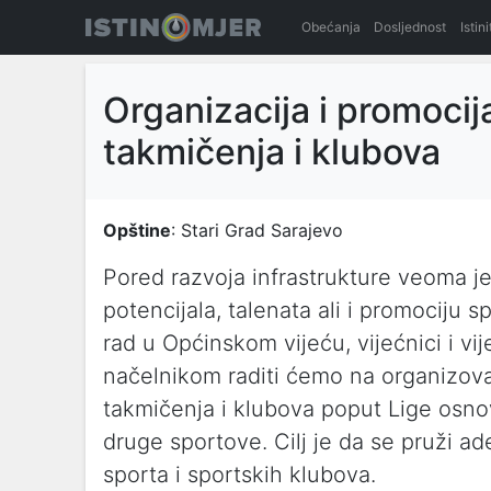
Obećanja
Dosljednost
Istin
Organizacija i promocij
takmičenja i klubova
Opštine
: Stari Grad Sarajevo
Pored razvoja infrastrukture veoma je
potencijala, talenata ali i promociju 
rad u Općinskom vijeću, vijećnici i v
načelnikom raditi ćemo na organizova
takmičenja i klubova poput Lige osno
druge sportove. Cilj je da se pruži a
sporta i sportskih klubova.