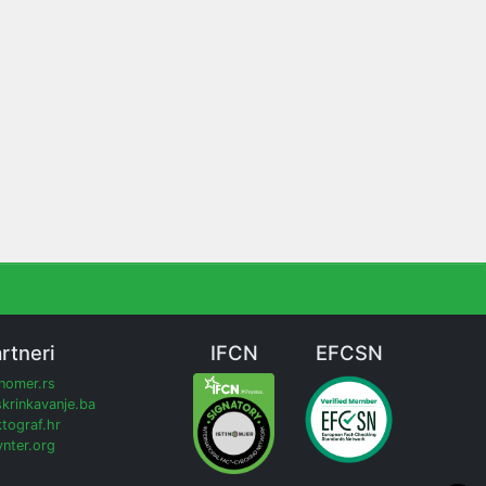
rtneri
IFCN
EFCSN
inomer.rs
krinkavanje.ba
tograf.hr
nter.org