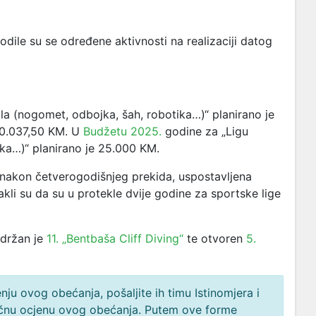
le su se određene aktivnosti na realizaciji datog
la (nogomet, odbojka, šah, robotika…)“ planirano je
0.037,50 KM
. U
Budžetu 2025.
godine za „Ligu
ka…)“ planirano je 25.000 KM.
 nakon četverogodišnjeg prekida, uspostavljena
akli su da su u protekle dvije godine za sportske lige
održan je
11. „Bentbaša Cliff Diving“
te otvoren
5.
ju ovog obećanja, pošaljite ih timu Istinomjera i
načnu ocjenu ovog obećanja. Putem ove forme