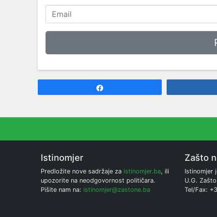
Share
Istinomjer
Zašto 
Predložite nove sadržaje za
istinomjer.ba
, ili
Istinomjer j
upozorite na neodgovornost političara.
U.G. Zašto
Pišite nam na:
istinomjer@zastone.ba
Tel/Fax: +