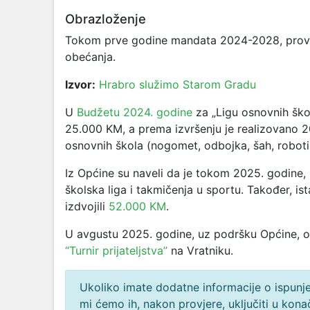
Obrazloženje
Tokom prve godine mandata 2024-2028, provodi
obećanja.
Izvor:
Hrabro služimo Starom Gradu
U
Budžetu 2024. godine
za „Ligu osnovnih ško
25.000 KM, a prema izvršenju je realizovano
2
osnovnih škola (nogomet, odbojka, šah, roboti
Iz Općine su naveli da je tokom 2025. godine,
školska liga i takmičenja u sportu. Također, ist
izdvojili
52.000 KM
.
U avgustu 2025. godine, uz podršku Općine, 
“Turnir prijateljstva”
na Vratniku.
Ukoliko imate dodatne informacije o ispunjen
mi ćemo ih, nakon provjere, uključiti u ko