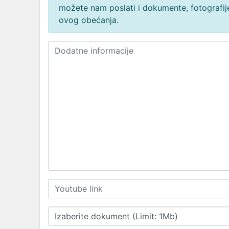
možete nam poslati i dokumente, fotografije
ovog obećanja.
Izaberite dokument (Limit: 1Mb)