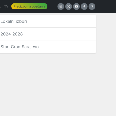
z
TV
Predizborna obećanja
Lokalni izbori
2024-2028
Stari Grad Sarajevo