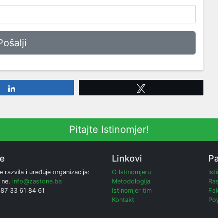
Share
Tweet
Pitajte Istinomjer!
ne
Linkovi
Pa
e razvila i uređuje organizacija:
O Istinomjeru
Ist
 ne,
info@zastone.ba
Metodologija
Ras
387 33 61 84 61
Istinomjer tim
Fak
Kontakt
Poy