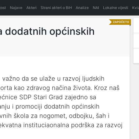
itost
Najave
Akteri
Strani akteri o BiH
Analize
NAI
Lokalne vijesti
Kvi
ZAPOČETO
a dodatnih općinskih
 važno da se ulaže u razvoj ljudskih
sporta kao zdravog načina života. Kroz naš
ijećnice SDP Stari Grad zajedno sa
nju i promociji dodatnih općinskih
vnih škola za nogomet, odbojku, šah i
dekvatna instituciaonalna podrška za razvoj