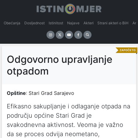
Obećanja
Dosljednost
Istinitost
Najave
Akteri
Strani akteri o BiH
An
ZAPOČETO
Odgovorno upravljanje
otpadom
Opštine
: Stari Grad Sarajevo
Efikasno sakupljanje i odlaganje otpada na
području općine Stari Grad je
svakodnevna aktivnost. Veoma je važno
da se proces odvija neometano,