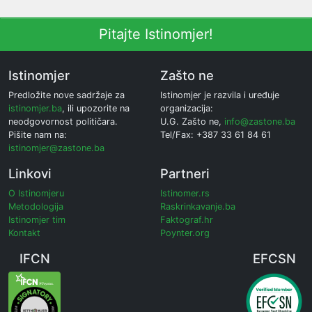
Pitajte Istinomjer!
Istinomjer
Zašto ne
Predložite nove sadržaje za
Istinomjer je razvila i uređuje
istinomjer.ba
, ili upozorite na
organizacija:
neodgovornost političara.
U.G. Zašto ne,
info@zastone.ba
Pišite nam na:
Tel/Fax: +387 33 61 84 61
istinomjer@zastone.ba
Linkovi
Partneri
O Istinomjeru
Istinomer.rs
Metodologija
Raskrinkavanje.ba
Istinomjer tim
Faktograf.hr
Kontakt
Poynter.org
IFCN
EFCSN