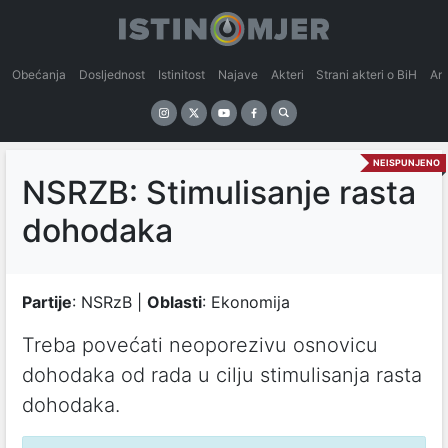
Obećanja
Dosljednost
Istinitost
Najave
Akteri
Strani akteri o BiH
An
NEISPUNJENO
NSRZB: Stimulisanje rasta
dohodaka
Partije
: NSRzB |
Oblasti
: Ekonomija
Treba povećati neoporezivu osnovicu
dohodaka od rada u cilju stimulisanja rasta
dohodaka.