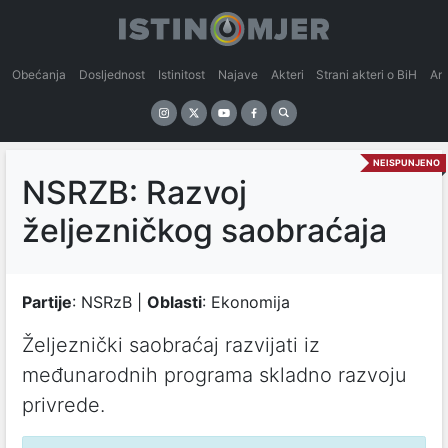
Obećanja
Dosljednost
Istinitost
Najave
Akteri
Strani akteri o BiH
An
NEISPUNJENO
NSRZB: Razvoj
željezničkog saobraćaja
Partije
: NSRzB |
Oblasti
: Ekonomija
Željeznički saobraćaj razvijati iz
međunarodnih programa skladno razvoju
privrede.