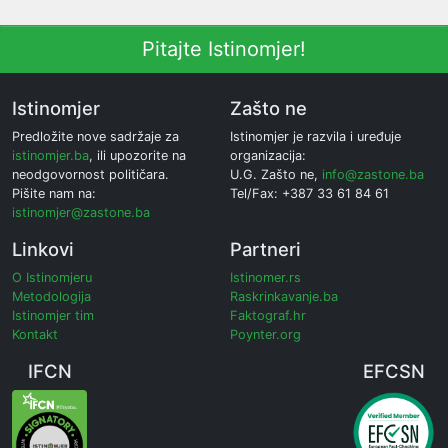
Pitajte Istinomjer!
Istinomjer
Zašto ne
Predložite nove sadržaje za
Istinomjer je razvila i uređuje
istinomjer.ba
, ili upozorite na
organizacija:
neodgovornost političara.
U.G. Zašto ne,
info@zastone.ba
Pišite nam na:
Tel/Fax: +387 33 61 84 61
istinomjer@zastone.ba
Linkovi
Partneri
O Istinomjeru
Istinomer.rs
Metodologija
Raskrinkavanje.ba
Istinomjer tim
Faktograf.hr
Kontakt
Poynter.org
IFCN
EFCSN