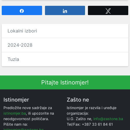
Share
Share
Tweet
Lokalni izbori
2024-2028
Tuzla
Pitajte Istinomjer!
Istinomjer
Zašto ne
Predložite nove sadržaje za
Istinomjer je razvila i uređuje
istinomjer.ba
, ili upozorite na
organizacija:
neodgovornost političara.
U.G. Zašto ne,
info@zastone.ba
Pišite nam na:
Tel/Fax: +387 33 61 84 61
istinomjer@zastone.ba