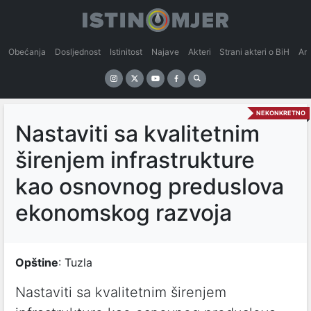
Obećanja
Dosljednost
Istinitost
Najave
Akteri
Strani akteri o BiH
An
NEKONKRETNO
Nastaviti sa kvalitetnim
širenjem infrastrukture
kao osnovnog preduslova
ekonomskog razvoja
Opštine
: Tuzla
Nastaviti sa kvalitetnim širenjem