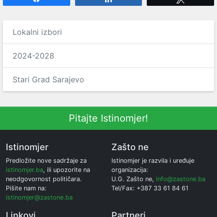
Lokalni izbori
2024-2028
Stari Grad Sarajevo
Pitajte Istinomjer!
Istinomjer
Zašto ne
Predložite nove sadržaje za
Istinomjer je razvila i uređuje
istinomjer.ba
, ili upozorite na
organizacija:
neodgovornost političara.
U.G. Zašto ne,
info@zastone.ba
Pišite nam na:
Tel/Fax: +387 33 61 84 61
istinomjer@zastone.ba
Linkovi
Partneri