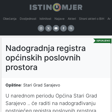
Obećanja
Dosljednost
Istinitost
Najave
Akteri
Strani akteri o BiH
An
ISPUNJENO
Nadogradnja registra
općinskih poslovnih
prostora
Opštine
: Stari Grad Sarajevo
U narednom periodu Općina Stari Grad
Sarajevo .. će raditi na nadograđivanju
postojećeg registra poslovnih prostora