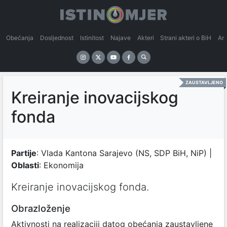
Obećanja
Dosljednost
Istinitost
Najave
Akteri
Strani akteri o BiH
An
ZAUSTAVLJENO
Kreiranje inovacijskog
fonda
Partije
: Vlada Kantona Sarajevo (NS, SDP BiH, NiP) |
Oblasti
: Ekonomija
Kreiranje inovacijskog fonda.
Obrazloženje
Aktivnosti na realizaciji datog obećanja zaustavljene