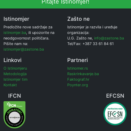
Pitajte Istinomjer!
Istinomjer
Zašto ne
Predložite nove sadržaje za
Istinomjer je razvila i uređuje
istinomjer.ba
, ili upozorite na
organizacija:
neodgovornost političara.
U.G. Zašto ne,
info@zastone.ba
Pišite nam na:
Tel/Fax: +387 33 61 84 61
istinomjer@zastone.ba
Linkovi
Partneri
O Istinomjeru
Istinomer.rs
Metodologija
Raskrinkavanje.ba
Istinomjer tim
Faktograf.hr
Kontakt
Poynter.org
IFCN
EFCSN