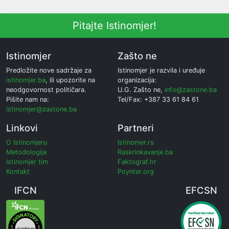
Pitajte Istinomjer!
Istinomjer
Zašto ne
Predložite nove sadržaje za
Istinomjer je razvila i uređuje
istinomjer.ba
, ili upozorite na
organizacija:
neodgovornost političara.
U.G. Zašto ne,
info@zastone.ba
Pišite nam na:
Tel/Fax: +387 33 61 84 61
istinomjer@zastone.ba
Linkovi
Partneri
O Istinomjeru
Istinomer.rs
Metodologija
Raskrinkavanje.ba
Istinomjer tim
Faktograf.hr
Kontakt
Poynter.org
IFCN
EFCSN