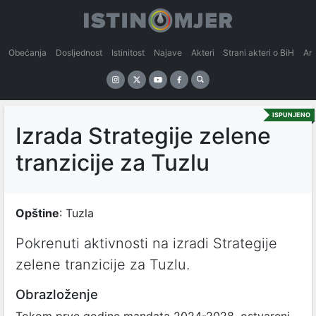
Obećanja
Dosljednost
Istinitost
Najave
Akteri
Strani akteri o BiH
An
ISPUNJENO
Izrada Strategije zelene
tranzicije za Tuzlu
Opštine
: Tuzla
Pokrenuti aktivnosti na izradi Strategije
zelene tranzicije za Tuzlu.
Obrazloženje