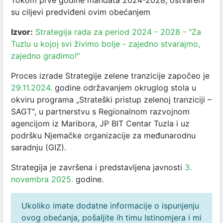
Tokom prve godine mandata 2024-2028, ostvareni
su ciljevi predviđeni ovim obećanjem
Izvor:
Strategija rada za period 2024 - 2028 - "Za
Tuzlu u kojoj svi živimo bolje - zajedno stvarajmo,
zajedno gradimo!"
Proces izrade Strategije zelene tranzicije započeo je
29.11.2024.
godine održavanjem okruglog stola u
okviru programa „Strateški pristup zelenoj tranziciji –
SAGT“, u partnerstvu s Regionalnom razvojnom
agencijom iz Maribora, JP BIT Centar Tuzla i uz
podršku Njemačke organizacije za međunarodnu
saradnju (GIZ).
Strategija je završena i predstavljena javnosti
3.
novembra 2025.
godine.
Ukoliko imate dodatne informacije o ispunjenju
ovog obećanja, pošaljite ih timu Istinomjera i mi