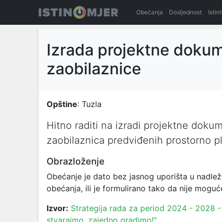
Obećanja
Dosljednost
Istin
Izrada projektne dokum
zaobilaznice
Opštine
: Tuzla
Hitno raditi na izradi projektne dokum
zaobilaznica predviđenih prostorno 
Obrazloženje
Obećanje je dato bez jasnog uporišta u nadlež
obećanja, ili je formulirano tako da nije moguće
Izvor:
Strategija rada za period 2024 - 2028 - 
stvarajmo, zajedno gradimo!"