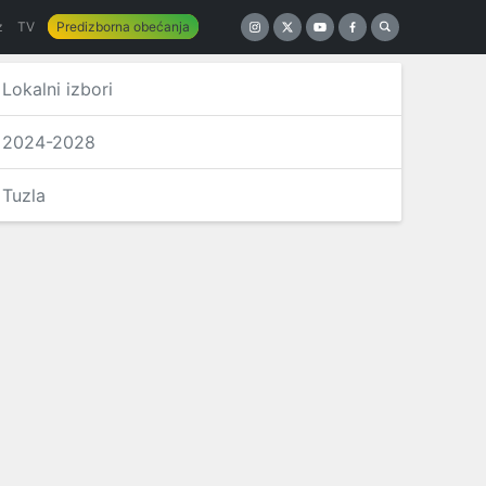
z
TV
Predizborna obećanja
Lokalni izbori
2024-2028
Tuzla