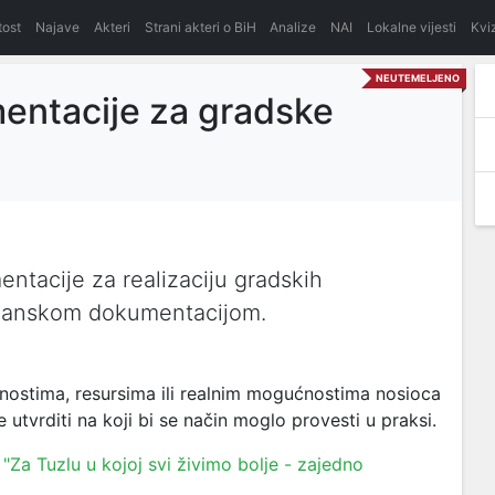
itost
Najave
Akteri
Strani akteri o BiH
Analize
NAI
Lokalne vijesti
Kvi
NEUTEMELJENO
entacije za gradske
entacije za realizaciju gradskih
planskom dokumentacijom.
nostima, resursima ili realnim mogućnostima nosioca
 utvrditi na koji bi se način moglo provesti u praksi.
"Za Tuzlu u kojoj svi živimo bolje - zajedno