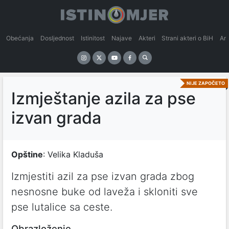
Obećanja
Dosljednost
Istinitost
Najave
Akteri
Strani akteri o BiH
An
NIJE ZAPOČETO
Izmještanje azila za pse
izvan grada
Opštine
: Velika Kladuša
Izmjestiti azil za pse izvan grada zbog
nesnosne buke od laveža i skloniti sve
pse lutalice sa ceste.
Obrazloženje