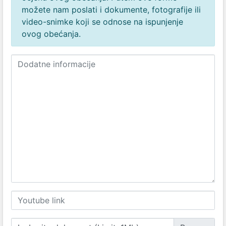
možete nam poslati i dokumente, fotografije ili
video-snimke koji se odnose na ispunjenje
ovog obećanja.