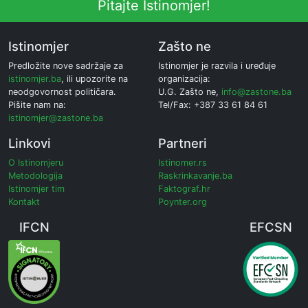
Pitajte Istinomjer!
Istinomjer
Zašto ne
Predložite nove sadržaje za
Istinomjer je razvila i uređuje
istinomjer.ba
, ili upozorite na
organizacija:
neodgovornost političara.
U.G. Zašto ne,
info@zastone.ba
Pišite nam na:
Tel/Fax: +387 33 61 84 61
istinomjer@zastone.ba
Linkovi
Partneri
O Istinomjeru
Istinomer.rs
Metodologija
Raskrinkavanje.ba
Istinomjer tim
Faktograf.hr
Kontakt
Poynter.org
IFCN
EFCSN