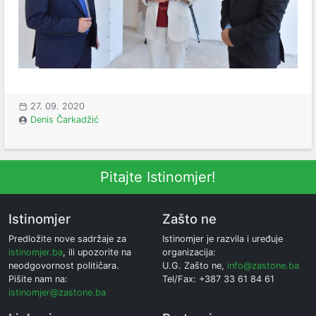
27. 09. 2020
Denis Čarkadžić
Pitajte Istinomjer!
Istinomjer
Zašto ne
Predložite nove sadržaje za
Istinomjer je razvila i uređuje
istinomjer.ba
, ili upozorite na
organizacija:
neodgovornost političara.
U.G. Zašto ne,
info@zastone.ba
Pišite nam na:
Tel/Fax: +387 33 61 84 61
istinomjer@zastone.ba