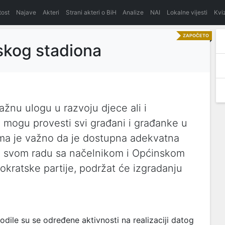
itost
Najave
Akteri
Strani akteri o BiH
Analize
NAI
Lokalne vijesti
Kvi
ZAPOČETO
skog stadiona
ažnu ulogu u razvoju djece ali i
mogu provesti svi građani i građanke u
oma je važno da je dostupna adekvatna
 U svom radu sa načelnikom i Općinskom
mokratske partije, podržat će izgradanju
le su se određene aktivnosti na realizaciji datog