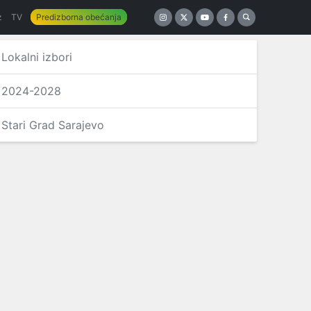
z
TV
Predizborna obećanja
Lokalni izbori
2024-2028
Stari Grad Sarajevo