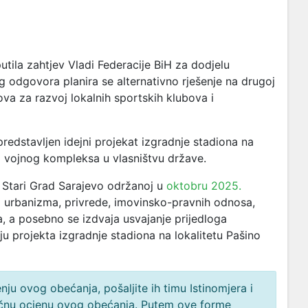
putila zahtjev Vladi Federacije BiH za dodjelu
og odgovora planira se alternativno rješenje na drugoj
ova za razvoj lokalnih sportskih klubova i
redstavljen idejni projekat izgradnje stadiona na
g vojnog kompleksa u vlasništvu države.
 Stari Grad Sarajevo održanoj u
oktobru 2025.
i urbanizma, privrede, imovinsko-pravnih odnosa,
ja, a posebno se izdvaja usvajanje prijedloga
ju projekta izgradnje stadiona na lokalitetu Pašino
ju ovog obećanja, pošaljite ih timu Istinomjera i
načnu ocjenu ovog obećanja. Putem ove forme