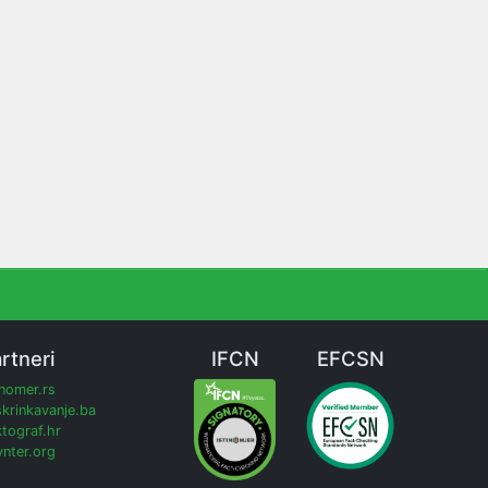
rtneri
IFCN
EFCSN
inomer.rs
krinkavanje.ba
tograf.hr
nter.org