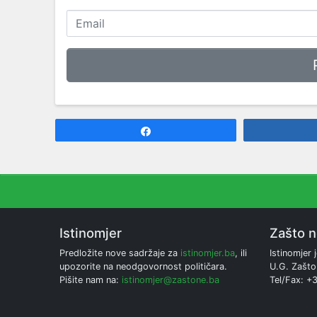
Share
Istinomjer
Zašto 
Predložite nove sadržaje za
istinomjer.ba
, ili
Istinomjer j
upozorite na neodgovornost političara.
U.G. Zašto
Pišite nam na:
istinomjer@zastone.ba
Tel/Fax: +