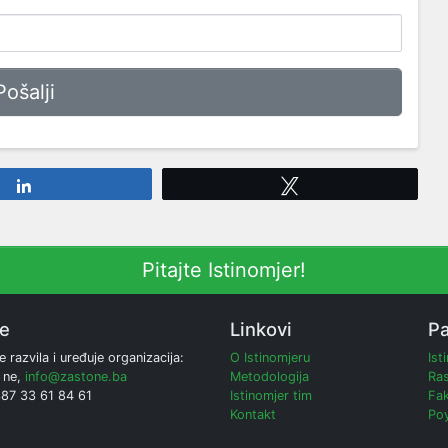
Share
Tweet
Pitajte Istinomjer!
ne
Linkovi
Pa
e razvila i uređuje organizacija:
O Istinomjeru
Ist
 ne,
info@zastone.ba
Metodologija
Ras
387 33 61 84 61
Istinomjer tim
Fak
Kontakt
Poy