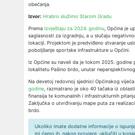
obećanja.
Izvor:
Hrabro služimo Starom Gradu
Prema
Izvještaju za 2024. godinu
, Općina je u
saglasnosti za izgradnju, a u slučaju negativn
lokaciji. Projektom je predviđeno stvaranje usl
poboljšanje sportske infrastrukture u Općini.
Iz Općine su naveli da je tokom 2025. godine p
lokalitetu Pašino brdo, unutar neperspektivno
Na devetoj redovnoj sjednici Općinskog vijeća
godine
, razmatrano je oko 40 tačaka iz oblast
finansija te komunalnih i infrastrukturnih pitan
Zaključka o utvrđivanju mape puta za realizaci
brdo.
Ukoliko imate dodatne informacije o ispunjen
mi ćemo ih, nakon provjere, uključiti u ko