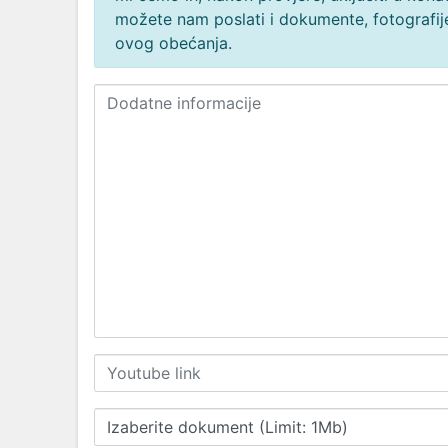
možete nam poslati i dokumente, fotografije
ovog obećanja.
Izaberite dokument (Limit: 1Mb)