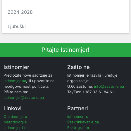
2024-2028
Ljubuški
Pitajte Istinomjer!
Istinomjer
Zašto ne
Predložite nove sadržaje za
Istinomjer je razvila i uređuje
istinomjer.ba
, ili upozorite na
organizacija:
neodgovornost političara.
U.G. Zašto ne,
info@zastone.ba
Pišite nam na:
Tel/Fax: +387 33 61 84 61
istinomjer@zastone.ba
Linkovi
Partneri
O Istinomjeru
Istinomer.rs
Metodologija
Raskrinkavanje.ba
Istinomjer tim
Faktograf.hr