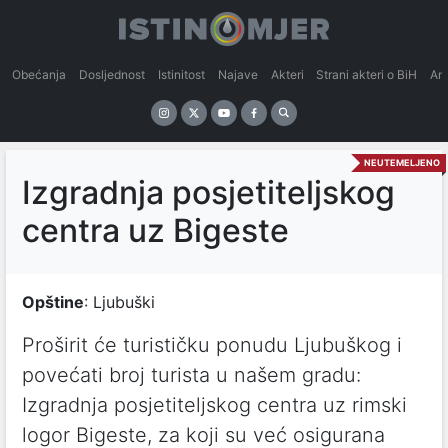
Obećanja
Dosljednost
Istinitost
Najave
Akteri
Strani akteri o BiH
An
NEUTEMELJENO
Izgradnja posjetiteljskog
centra uz Bigeste
Opštine
: Ljubuški
Proširit će turističku ponudu Ljubuškog i
povećati broj turista u našem gradu:
Izgradnja posjetiteljskog centra uz rimski
logor Bigeste, za koji su već osigurana