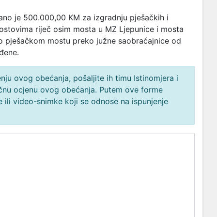
ano je 500.000,00 KM za izgradnju pješačkih i
mostovima riječ osim mosta u MZ Ljepunice i mosta
 o pješačkom mostu preko južne saobraćajnice od
đene.
ju ovog obećanja, pošaljite ih timu Istinomjera i
načnu ocjenu ovog obećanja. Putem ove forme
 ili video-snimke koji se odnose na ispunjenje