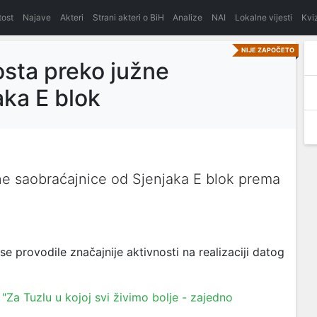
itost
Najave
Akteri
Strani akteri o BiH
Analize
NAI
Lokalne vijesti
Kvi
NIJE ZAPOČETO
sta preko južne
aka E blok
ne saobraćajnice od Sjenjaka E blok prema
provodile značajnije aktivnosti na realizaciji datog
"Za Tuzlu u kojoj svi živimo bolje - zajedno