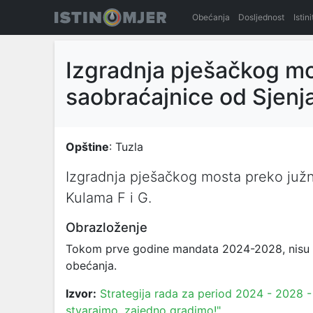
Obećanja
Dosljednost
Istin
Izgradnja pješačkog mo
saobraćajnice od Sjenj
Opštine
: Tuzla
Izgradnja pješačkog mosta preko juž
Kulama F i G.
Obrazloženje
Tokom prve godine mandata 2024-2028, nisu se 
obećanja.
Izvor:
Strategija rada za period 2024 - 2028 - 
stvarajmo, zajedno gradimo!"