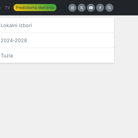
z
TV
Predizborna obećanja
Lokalni izbori
2024-2028
Tuzla