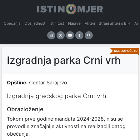
Obećanja
Dosljednost
Istinitost
Najave
Akteri
Strani akteri o BiH
An
NIJE ZAPOČETO
Izgradnja parka Crni vrh
Opštine
: Centar Sarajevo
Izgradnja gradskog parka Crni vrh.
Obrazloženje
Tokom prve godine mandata 2024-2028, nisu se
provodile značajnije aktivnosti na realizaciji datog
obećanja.