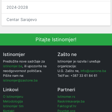
2024-2028
Centar Sarajevo
Pitajte Istinomjer!
Istinomjer
Zašto ne
Predložite nove sadržaje za
Istinomjer je razvila i uređuje
istinomjer.ba
, ili upozorite na
organizacija:
neodgovornost političara.
U.G. Zašto ne,
info@zastone.ba
Pišite nam na:
Tel/Fax: +387 33 61 84 61
istinomjer@zastone.ba
Linkovi
Partneri
O Istinomjeru
Istinomer.rs
Metodologija
Raskrinkavanje.ba
Istinomjer tim
Faktograf.hr
Kontakt
Poynter.org