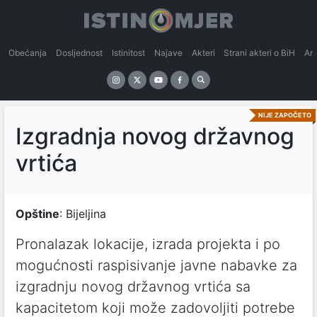
Obećanja
Dosljednost
Istinitost
Najave
Akteri
Strani akteri o BiH
An
NIJE ZAPOČETO
Izgradnja novog državnog
vrtića
Opštine
: Bijeljina
Pronalazak lokacije, izrada projekta i po
mogućnosti raspisivanje javne nabavke za
izgradnju novog državnog vrtića sa
kapacitetom koji može zadovoljiti potrebe