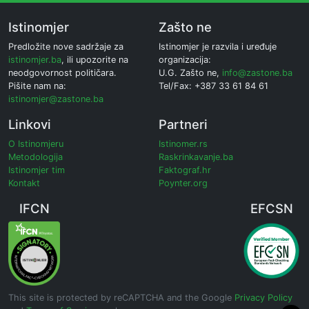
Istinomjer
Zašto ne
Predložite nove sadržaje za
Istinomjer je razvila i uređuje
istinomjer.ba
, ili upozorite na
organizacija:
neodgovornost političara.
U.G. Zašto ne,
info@zastone.ba
Pišite nam na:
Tel/Fax: +387 33 61 84 61
istinomjer@zastone.ba
Linkovi
Partneri
O Istinomjeru
Istinomer.rs
Metodologija
Raskrinkavanje.ba
Istinomjer tim
Faktograf.hr
Kontakt
Poynter.org
IFCN
EFCSN
This site is protected by reCAPTCHA and the Google
Privacy Policy