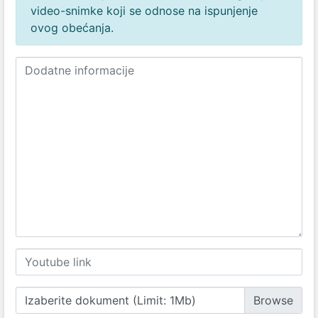
video-snimke koji se odnose na ispunjenje
ovog obećanja.
Izaberite dokument (Limit: 1Mb)