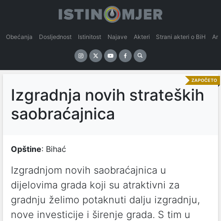
Obećanja
Dosljednost
Istinitost
Najave
Akteri
Strani akteri o BiH
An
ZAPOČETO
Izgradnja novih strateških
saobraćajnica
Opštine
: Bihać
Izgradnjom novih saobraćajnica u
dijelovima grada koji su atraktivni za
gradnju želimo potaknuti dalju izgradnju,
nove investicije i širenje grada. S tim u