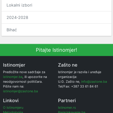
Lokalni izbori
2024-2028
Bihać
Pitajte Istinomjer!
Istinomjer
Zašto ne
Predložite nove sadržaje za
Istinomjer je razvila i uređuje
istinomjer.ba
, ili upozorite na
organizacija:
neodgovornost političara.
U.G. Zašto ne,
info@zastone.ba
Pišite nam na:
Tel/Fax: +387 33 61 84 61
istinomjer@zastone.ba
Linkovi
Partneri
O Istinomjeru
Istinomer.rs
Metodologija
Raskrinkavanje.ba