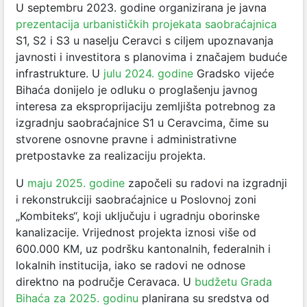
U septembru 2023. godine organizirana je javna
prezentacija urbanističkih projekata saobraćajnica
S1, S2 i S3 u naselju Ceravci s ciljem upoznavanja
javnosti i investitora s planovima i značajem buduće
infrastrukture. U
julu 2024. godine
Gradsko vijeće
Bihaća donijelo je odluku o proglašenju javnog
interesa za eksproprijaciju zemljišta potrebnog za
izgradnju saobraćajnice S1 u Ceravcima, čime su
stvorene osnovne pravne i administrativne
pretpostavke za realizaciju projekta.
U
maju 2025. godine
započeli su radovi na izgradnji
i rekonstrukciji saobraćajnice u Poslovnoj zoni
„Kombiteks“, koji uključuju i ugradnju oborinske
kanalizacije. Vrijednost projekta iznosi više od
600.000 KM, uz podršku kantonalnih, federalnih i
lokalnih institucija, iako se radovi ne odnose
direktno na područje Ceravaca. U
budžetu Grada
Bihaća za 2025. godinu
planirana su sredstva od